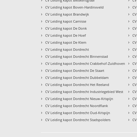
CV Leiding kapot Bleskensgraaf
CV
›
›
CV Leiding kapot Boven-Hardinxveld
CV
›
›
CV Leiding kapot Brandwijk
CV
›
›
CV Leiding kapot Carnisse
CV
›
›
CV Leiding kapot De Donk
CV
›
›
CV Leiding kapot De Hoef
CV
›
›
CV Leiding kapot De Klem
CV
›
›
CV Leiding kapot Dordrecht
CV
›
›
CV Leiding kapot Dordrecht Binnenstad
CV
›
›
CV Leiding kapot Dordrecht Crabbehof-Zuidhoven
CV
›
›
CV Leiding kapot Dordrecht De Staart
CV
›
›
CV Leiding kapot Dordrecht Dubbeldam
CV
›
›
CV Leiding kapot Dordrecht Het Reeland
CV
›
›
CV Leiding kapot Dordrecht Industriegebied West
CV
›
›
CV Leiding kapot Dordrecht Nieuw-Krispijn
CV
›
›
CV Leiding kapot Dordrecht Noordflank
CV
›
›
CV Leiding kapot Dordrecht Oud-Krispijn
CV
›
›
CV Leiding kapot Dordrecht Stadspolders
CV