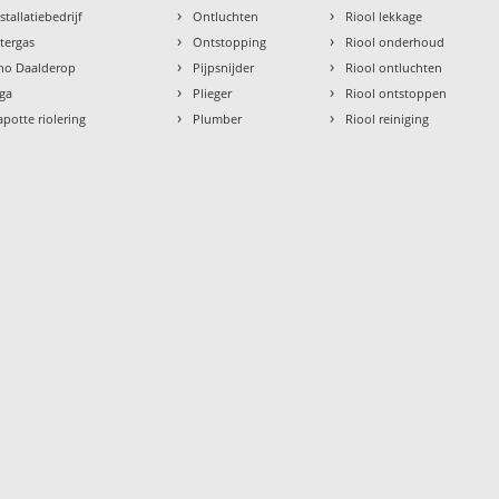
›
›
stallatiebedrijf
Ontluchten
Riool lekkage
›
›
ntergas
Ontstopping
Riool onderhoud
›
›
tho Daalderop
Pijpsnijder
Riool ontluchten
›
›
aga
Plieger
Riool ontstoppen
›
›
apotte riolering
Plumber
Riool reiniging