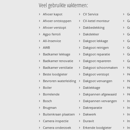
Veel gebruikte vaktermen:
›
›
›
Afvoer kapot
CV Service
G
›
›
›
Afvoer ontstoppen
CV-ketel monteur
G
›
›
›
Afvoer verstopt
Dakbedekking
G
›
›
›
Agpo ferroli
Dakdekker
G
›
›
›
All-Inservice
Dakgoot lekkage
G
›
›
›
AWB
Dakgoot reinigen
G
›
›
›
Badkamer lekkage
Dakgoot reparatie
G
›
›
›
Badkamer renovatie
Dakgoot repareren
G
›
›
›
Badkamer ventilatie
Dakgoot schoonmaken
H
›
›
›
Beste loodgieter
Dakgoot verstopt
H
›
›
›
Bevroren waterleiding
Dakgoot vervangen
H
›
›
›
Boiler
Daklekkage
H
›
›
›
Borrelende
Dakpannen afgewaaid
H
›
›
›
Bosch
Dakpannen vervangen
I
›
›
›
Brugman
Dakreparatie
I
›
›
›
Buitenkraan plaatsen
Dakwerk
I
›
›
›
Camera inspectie
Duravit
I
›
›
›
Camera onderzoek
Erkende loodgieter
In