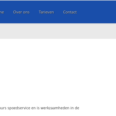
me
Over ons
Tarieven
Contact
 uurs spoedservice en is werkzaamheden in de