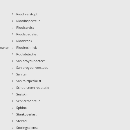
›
Riool verstopt
›
Rioolinspecteur
›
Rioolservice
›
Rioolspecialist
›
Rioolstank
›
nmaken
Riooltechniek
›
Rookdetectie
›
Sanibroyeur defect
›
Sanibroyeur verstopt
›
Sanitair
›
Sanitairspecialist
›
Schoorsteen reparatie
›
g
Sealskin
›
Servicemonteur
›
Sphinx
›
Stankoverlast
›
Stelrad
›
Storingsdienst