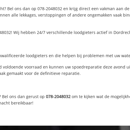
ht? Bel ons dan op 078-2048032 en krijg direct een vakman aan de li
nen alle lekkages, verstoppingen of andere ongemakken vaak binne
8032! Wij hebben 24/7 verschillende loodgieters actief in Dordre
walificeerde loodgieters en die helpen bij problemen met uw waterl
d voldoende voorraad en kunnen uw spoedreparatie deze avond uit
ak gemaakt voor de definitieve reparatie.
? Bel ons dan gerust op
078-2048032
om te kijken wat de mogelijkh
nacht bereikbaar!