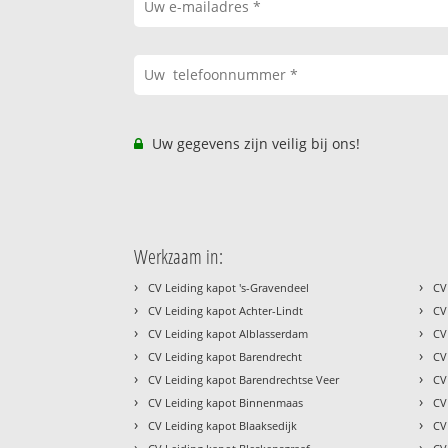
Uw gegevens zijn veilig bij ons!
Werkzaam in:
›
›
CV Leiding kapot 's-Gravendeel
CV
›
›
CV Leiding kapot Achter-Lindt
CV
›
›
CV Leiding kapot Alblasserdam
CV
›
›
CV Leiding kapot Barendrecht
CV
›
›
CV Leiding kapot Barendrechtse Veer
CV
›
›
CV Leiding kapot Binnenmaas
CV
›
›
CV Leiding kapot Blaaksedijk
CV
›
›