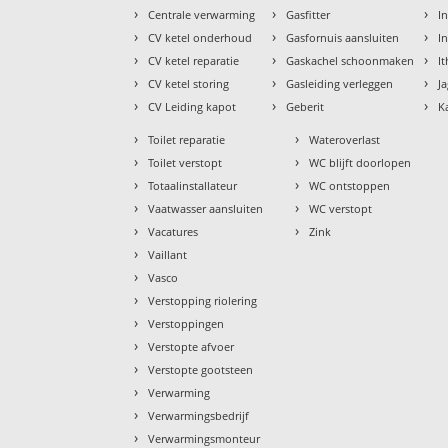
›
›
›
Centrale verwarming
Gasfitter
In
›
›
›
CV ketel onderhoud
Gasfornuis aansluiten
I
›
›
›
CV ketel reparatie
Gaskachel schoonmaken
I
›
›
›
CV ketel storing
Gasleiding verleggen
J
›
›
›
CV Leiding kapot
Geberit
K
›
›
Toilet reparatie
Wateroverlast
›
›
Toilet verstopt
WC blijft doorlopen
›
›
Totaalinstallateur
WC ontstoppen
›
›
Vaatwasser aansluiten
WC verstopt
›
›
Vacatures
Zink
›
Vaillant
›
Vasco
›
Verstopping riolering
›
Verstoppingen
›
Verstopte afvoer
›
Verstopte gootsteen
›
Verwarming
›
Verwarmingsbedrijf
›
Verwarmingsmonteur