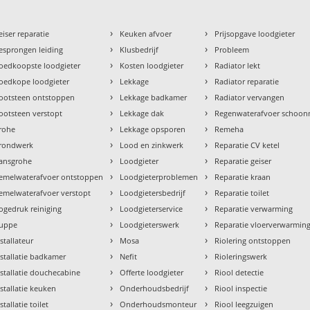
›
›
eiser reparatie
Keuken afvoer
Prijsopgave loodgieter
›
›
esprongen leiding
Klusbedrijf
Probleem
›
›
oedkoopste loodgieter
Kosten loodgieter
Radiator lekt
›
›
oedkope loodgieter
Lekkage
Radiator reparatie
›
›
ootsteen ontstoppen
Lekkage badkamer
Radiator vervangen
›
›
ootsteen verstopt
Lekkage dak
Regenwaterafvoer schoo
›
›
rohe
Lekkage opsporen
Remeha
›
›
rondwerk
Lood en zinkwerk
Reparatie CV ketel
›
›
ansgrohe
Loodgieter
Reparatie geiser
›
›
emelwaterafvoer ontstoppen
Loodgieterproblemen
Reparatie kraan
›
›
emelwaterafvoer verstopt
Loodgietersbedrijf
Reparatie toilet
›
›
ogedruk reiniging
Loodgieterservice
Reparatie verwarming
›
›
uppe
Loodgieterswerk
Reparatie vloerverwarmin
›
›
nstallateur
Mosa
Riolering ontstoppen
›
›
nstallatie badkamer
Nefit
Rioleringswerk
›
›
nstallatie douchecabine
Offerte loodgieter
Riool detectie
›
›
nstallatie keuken
Onderhoudsbedrijf
Riool inspectie
›
›
stallatie toilet
Onderhoudsmonteur
Riool leegzuigen