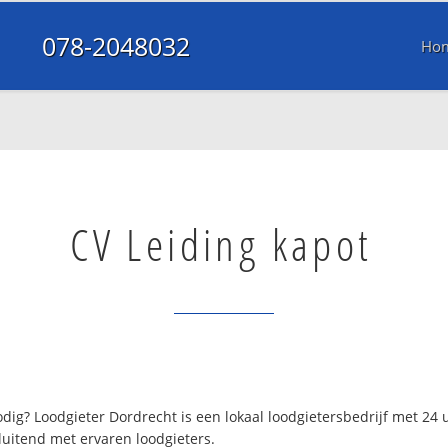
078-2048032
Ho
CV Leiding kapot
ig? Loodgieter Dordrecht is een lokaal loodgietersbedrijf met 24
luitend met ervaren loodgieters.