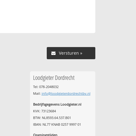
Versturen »
Loodgieter Dordrecht
Tel: 078-2048032
Mail:
info@loodgieterdordrechtbv.nl
Bedrijfsgegevens Loodgieter.nl
KVK: 73123684
BTW: NL8593.64.537.B01
IBAN: NL77 KNAB 0257 9997 01
Openingstijden