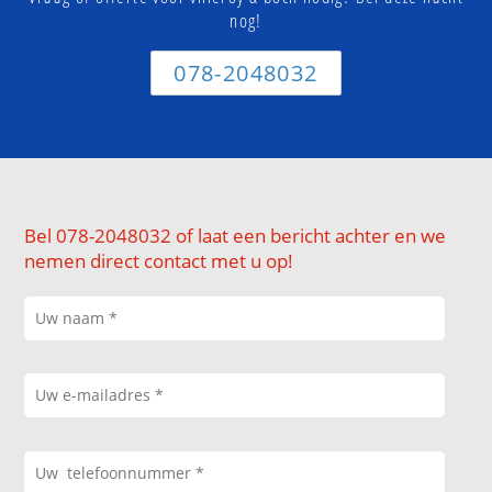
nog!
078-2048032
Bel 078-2048032 of laat een bericht achter en we
nemen direct contact met u op!