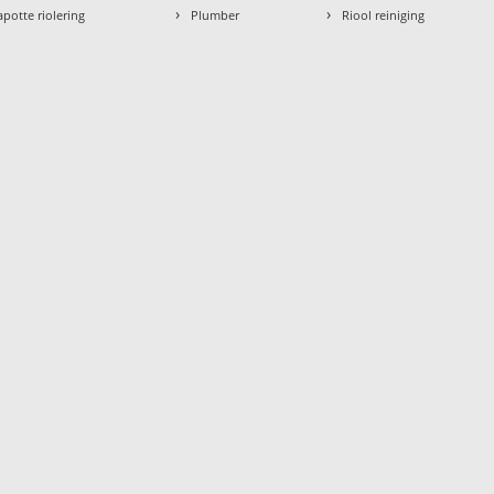
›
›
apotte riolering
Plumber
Riool reiniging