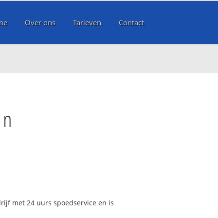
me
Over ons
Tarieven
Contact
en
rijf met 24 uurs spoedservice en is