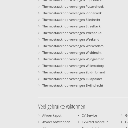
›
Thermostaatknop vervangen Puttershoek
›
Thermostaatknop vervangen Ridderkerk
›
Thermostaatknop vervangen Sliedrecht
›
Thermostaatknop vervangen Streefkerk
›
Thermostaatknop vervangen Tweede Tol
›
Thermostaatknop vervangen Weekend
›
Thermostaatknop vervangen Werkendam
›
Thermostaatknop vervangen Wieldrecht
›
Thermostaatknop vervangen Wijngaarden
›
Thermostaatknop vervangen Willemsdorp
›
Thermostaatknop vervangen Zuid-Holland
›
Thermostaatknop vervangen Zuidpolder
›
Thermostaatknop vervangen Zwijndrecht
Veel gebruikte vaktermen:
›
›
›
Afvoer kapot
CV Service
G
›
›
›
Afvoer ontstoppen
CV-ketel monteur
G