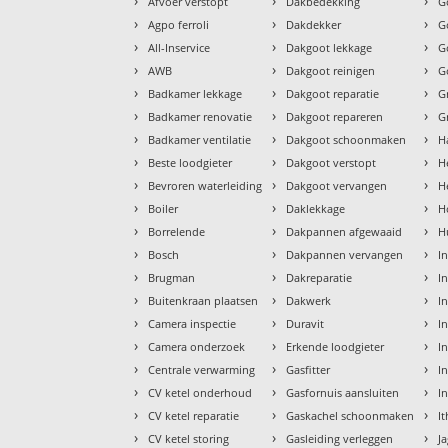
›
›
›
Afvoer verstopt
Dakbedekking
G
›
›
›
Agpo ferroli
Dakdekker
G
›
›
›
All-Inservice
Dakgoot lekkage
G
›
›
›
AWB
Dakgoot reinigen
G
›
›
›
Badkamer lekkage
Dakgoot reparatie
G
›
›
›
Badkamer renovatie
Dakgoot repareren
G
›
›
›
Badkamer ventilatie
Dakgoot schoonmaken
H
›
›
›
Beste loodgieter
Dakgoot verstopt
H
›
›
›
Bevroren waterleiding
Dakgoot vervangen
H
›
›
›
Boiler
Daklekkage
H
›
›
›
Borrelende
Dakpannen afgewaaid
H
›
›
›
Bosch
Dakpannen vervangen
I
›
›
›
Brugman
Dakreparatie
I
›
›
›
Buitenkraan plaatsen
Dakwerk
I
›
›
›
Camera inspectie
Duravit
I
›
›
›
Camera onderzoek
Erkende loodgieter
In
›
›
›
Centrale verwarming
Gasfitter
In
›
›
›
CV ketel onderhoud
Gasfornuis aansluiten
I
›
›
›
CV ketel reparatie
Gaskachel schoonmaken
I
›
›
›
CV ketel storing
Gasleiding verleggen
J