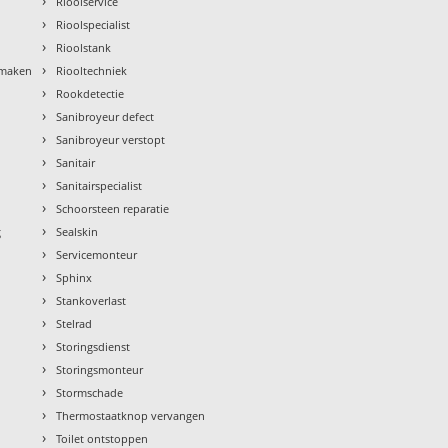
›
Rioolservice
›
Rioolspecialist
›
Rioolstank
›
nmaken
Riooltechniek
›
Rookdetectie
›
Sanibroyeur defect
›
Sanibroyeur verstopt
›
Sanitair
›
Sanitairspecialist
›
Schoorsteen reparatie
›
g
Sealskin
›
Servicemonteur
›
Sphinx
›
Stankoverlast
›
Stelrad
›
Storingsdienst
›
Storingsmonteur
›
Stormschade
›
Thermostaatknop vervangen
›
Toilet ontstoppen