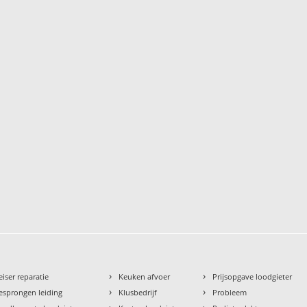
›
›
eiser reparatie
Keuken afvoer
Prijsopgave loodgieter
›
›
esprongen leiding
Klusbedrijf
Probleem