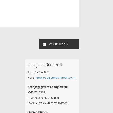
Versturen »
Loodgieter Dordrecht
Tel: 078-2048032
Mail:
info@loodgieterdordrechtbv.nl
Bedrijfsgegevens Loodgieter.nl
KVK: 73123684
BTW: NL8593.64.537.B01
IBAN: NL77 KNAB 0257 9997 01
Openingstijden