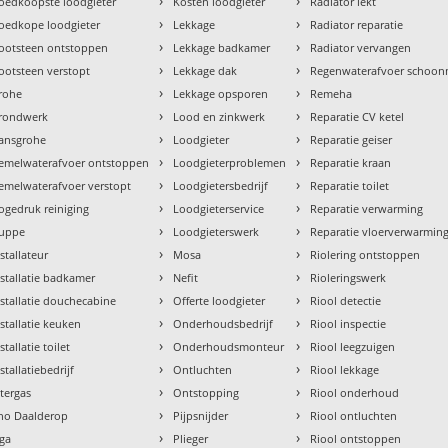
›
›
oedkoopste loodgieter
Kosten loodgieter
Radiator lekt
›
›
oedkope loodgieter
Lekkage
Radiator reparatie
›
›
ootsteen ontstoppen
Lekkage badkamer
Radiator vervangen
›
›
ootsteen verstopt
Lekkage dak
Regenwaterafvoer schoo
›
›
rohe
Lekkage opsporen
Remeha
›
›
rondwerk
Lood en zinkwerk
Reparatie CV ketel
›
›
ansgrohe
Loodgieter
Reparatie geiser
›
›
emelwaterafvoer ontstoppen
Loodgieterproblemen
Reparatie kraan
›
›
emelwaterafvoer verstopt
Loodgietersbedrijf
Reparatie toilet
›
›
ogedruk reiniging
Loodgieterservice
Reparatie verwarming
›
›
uppe
Loodgieterswerk
Reparatie vloerverwarmin
›
›
nstallateur
Mosa
Riolering ontstoppen
›
›
nstallatie badkamer
Nefit
Rioleringswerk
›
›
nstallatie douchecabine
Offerte loodgieter
Riool detectie
›
›
nstallatie keuken
Onderhoudsbedrijf
Riool inspectie
›
›
stallatie toilet
Onderhoudsmonteur
Riool leegzuigen
›
›
stallatiebedrijf
Ontluchten
Riool lekkage
›
›
ntergas
Ontstopping
Riool onderhoud
›
›
tho Daalderop
Pijpsnijder
Riool ontluchten
›
›
aga
Plieger
Riool ontstoppen