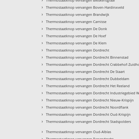
Thermostaatknop vervangen Bleskensgraaf
›
Thermostaatknop vervangen Boven-Hardinxveld
›
Thermostaatknop vervangen Brandwijk
›
Thermostaatknop vervangen Carnisse
›
Thermostaatknop vervangen De Donk
›
Thermostaatknop vervangen De Hoef
›
Thermostaatknop vervangen De Klem
›
Thermostaatknop vervangen Dordrecht
›
Thermostaatknop vervangen Dordrecht Binnenstad
›
Thermostaatknop vervangen Dordrecht Crabbehof-Zuidh
›
Thermostaatknop vervangen Dordrecht De Staart
›
Thermostaatknop vervangen Dordrecht Dubbeldam
›
Thermostaatknop vervangen Dordrecht Het Reeland
›
Thermostaatknop vervangen Dordrecht Industriegebied W
›
Thermostaatknop vervangen Dordrecht Nieuw-Krispijn
›
Thermostaatknop vervangen Dordrecht Noordflank
›
Thermostaatknop vervangen Dordrecht Oud-Krispijn
›
Thermostaatknop vervangen Dordrecht Stadspolders
›
Thermostaatknop vervangen Oud-Alblas
›
Thermostaatknop vervangen Papendrecht