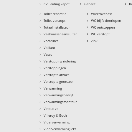
›
›
›
CV Leiding kapot
Geberit
K
›
›
Toilet reparatie
Wateroverlast
›
›
Toilet verstopt
WC blijft doorlopen
›
›
Totaalinstallateur
WC ontstoppen
›
›
Vaatwasser aansluiten
WC verstopt
›
›
Vacatures
Zink
›
Vaillant
›
Vasco
›
Verstopping riolering
›
Verstoppingen
›
Verstopte afvoer
›
Verstopte gootsteen
›
Verwarming
›
Verwarmingsbedrijf
›
Verwarmingsmonteur
›
Vetput vol
›
Villeroy & Boch
›
Vloerverwarming
›
Vloerverwarming lekt