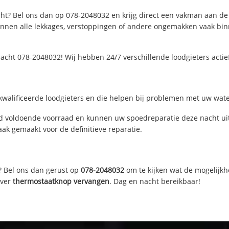
ht? Bel ons dan op 078-2048032 en krijg direct een vakman aan de li
nen alle lekkages, verstoppingen of andere ongemakken vaak binne
acht 078-2048032! Wij hebben 24/7 verschillende loodgieters acti
walificeerde loodgieters en die helpen bij problemen met uw waterl
d voldoende voorraad en kunnen uw spoedreparatie deze nacht uit
ak gemaakt voor de definitieve reparatie.
? Bel ons dan gerust op
078-2048032
om te kijken wat de mogelijkh
over
thermostaatknop vervangen
. Dag en nacht bereikbaar!