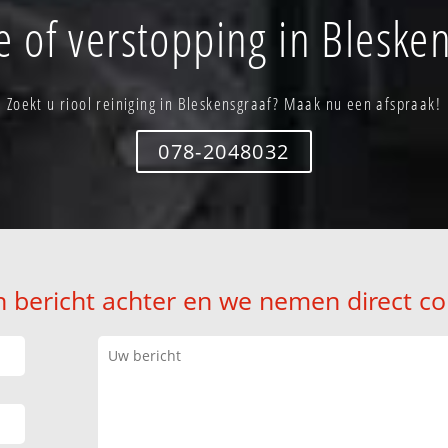
 of verstopping in Bleske
Zoekt u riool reiniging in Bleskensgraaf? Maak nu een afspraak!
078-2048032
n bericht achter en we nemen direct co