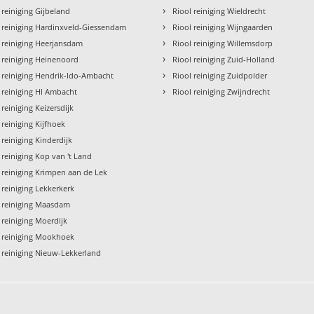
›
 reiniging Gijbeland
Riool reiniging Wieldrecht
›
 reiniging Hardinxveld-Giessendam
Riool reiniging Wijngaarden
›
 reiniging Heerjansdam
Riool reiniging Willemsdorp
›
 reiniging Heinenoord
Riool reiniging Zuid-Holland
›
 reiniging Hendrik-Ido-Ambacht
Riool reiniging Zuidpolder
›
 reiniging HI Ambacht
Riool reiniging Zwijndrecht
 reiniging Keizersdijk
 reiniging Kijfhoek
 reiniging Kinderdijk
 reiniging Kop van 't Land
 reiniging Krimpen aan de Lek
 reiniging Lekkerkerk
l reiniging Maasdam
 reiniging Moerdijk
l reiniging Mookhoek
 reiniging Nieuw-Lekkerland