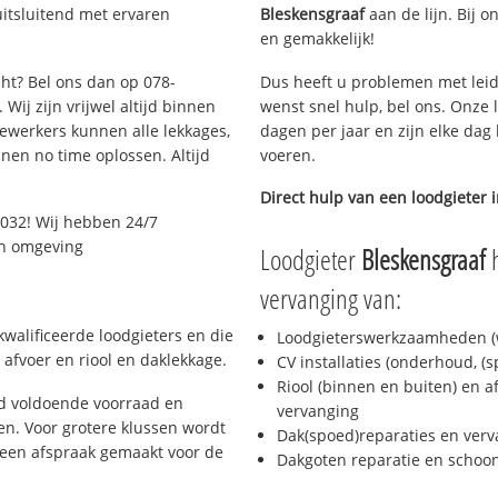
uitsluitend met ervaren
Bleskensgraaf
aan de lijn. Bij o
en gemakkelijk!
cht? Bel ons dan op 078-
Dus heeft u problemen met leid
Wij zijn vrijwel altijd binnen
wenst snel hulp, bel ons. Onze 
ewerkers kunnen alle lekkages,
dagen per jaar en zijn elke dag 
en no time oplossen. Altijd
voeren.
Direct hulp van een loodgieter 
032! Wij hebben 24/7
 en omgeving
Loodgieter
Bleskensgraaf
h
vervanging van:
walificeerde loodgieters en die
Loodgieterswerkzaamheden (w
afvoer en riool en daklekkage.
CV installaties (onderhoud, (
Riool (binnen en buiten) en a
jd voldoende voorraad en
vervanging
n. Voor grotere klussen wordt
Dak(spoed)reparaties en verv
 een afspraak gemaakt voor de
Dakgoten reparatie en scho