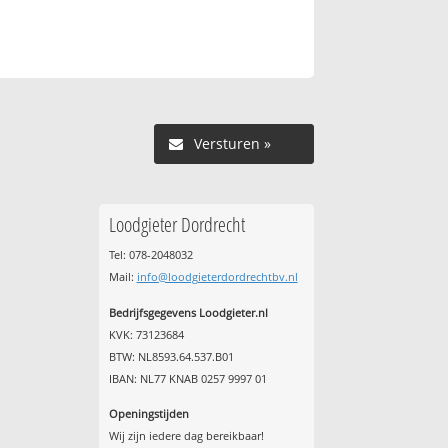
Versturen »
Loodgieter Dordrecht
Tel: 078-2048032
Mail:
info@loodgieterdordrechtbv.nl
Bedrijfsgegevens Loodgieter.nl
KVK: 73123684
BTW: NL8593.64.537.B01
IBAN: NL77 KNAB 0257 9997 01
Openingstijden
Wij zijn iedere dag bereikbaar!