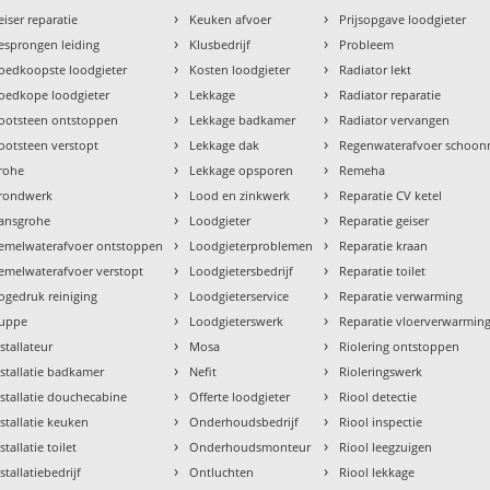
›
›
eiser reparatie
Keuken afvoer
Prijsopgave loodgieter
›
›
esprongen leiding
Klusbedrijf
Probleem
›
›
oedkoopste loodgieter
Kosten loodgieter
Radiator lekt
›
›
oedkope loodgieter
Lekkage
Radiator reparatie
›
›
ootsteen ontstoppen
Lekkage badkamer
Radiator vervangen
›
›
ootsteen verstopt
Lekkage dak
Regenwaterafvoer schoo
›
›
rohe
Lekkage opsporen
Remeha
›
›
rondwerk
Lood en zinkwerk
Reparatie CV ketel
›
›
ansgrohe
Loodgieter
Reparatie geiser
›
›
emelwaterafvoer ontstoppen
Loodgieterproblemen
Reparatie kraan
›
›
emelwaterafvoer verstopt
Loodgietersbedrijf
Reparatie toilet
›
›
ogedruk reiniging
Loodgieterservice
Reparatie verwarming
›
›
uppe
Loodgieterswerk
Reparatie vloerverwarmin
›
›
nstallateur
Mosa
Riolering ontstoppen
›
›
nstallatie badkamer
Nefit
Rioleringswerk
›
›
nstallatie douchecabine
Offerte loodgieter
Riool detectie
›
›
nstallatie keuken
Onderhoudsbedrijf
Riool inspectie
›
›
stallatie toilet
Onderhoudsmonteur
Riool leegzuigen
›
›
stallatiebedrijf
Ontluchten
Riool lekkage