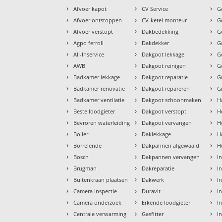
›
›
›
Afvoer kapot
CV Service
G
›
›
›
Afvoer ontstoppen
CV-ketel monteur
G
›
›
›
Afvoer verstopt
Dakbedekking
G
›
›
›
Agpo ferroli
Dakdekker
G
›
›
›
All-Inservice
Dakgoot lekkage
G
›
›
›
AWB
Dakgoot reinigen
G
›
›
›
Badkamer lekkage
Dakgoot reparatie
G
›
›
›
Badkamer renovatie
Dakgoot repareren
G
›
›
›
Badkamer ventilatie
Dakgoot schoonmaken
H
›
›
›
Beste loodgieter
Dakgoot verstopt
H
›
›
›
Bevroren waterleiding
Dakgoot vervangen
H
›
›
›
Boiler
Daklekkage
H
›
›
›
Borrelende
Dakpannen afgewaaid
H
›
›
›
Bosch
Dakpannen vervangen
I
›
›
›
Brugman
Dakreparatie
I
›
›
›
Buitenkraan plaatsen
Dakwerk
I
›
›
›
Camera inspectie
Duravit
I
›
›
›
Camera onderzoek
Erkende loodgieter
In
›
›
›
Centrale verwarming
Gasfitter
In