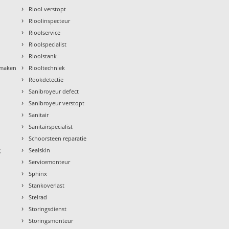
›
Riool verstopt
›
Rioolinspecteur
›
Rioolservice
›
Rioolspecialist
›
Rioolstank
›
nmaken
Riooltechniek
›
Rookdetectie
›
Sanibroyeur defect
›
Sanibroyeur verstopt
›
Sanitair
›
Sanitairspecialist
›
Schoorsteen reparatie
›
g
Sealskin
›
Servicemonteur
›
Sphinx
›
Stankoverlast
›
Stelrad
›
Storingsdienst
›
Storingsmonteur