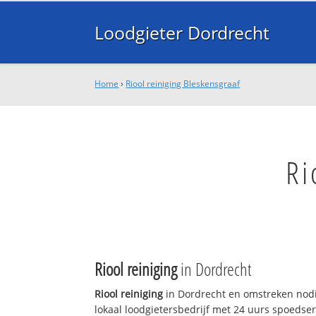
Loodgieter Dordrecht
Home
›
Riool reiniging Bleskensgraaf
Ri
Riool reiniging
in Dordrecht
Riool reiniging
in Dordrecht en omstreken nodi
lokaal loodgietersbedrijf met 24 uurs spoedse