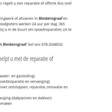
ns regelt u een reparatie of offerte dus snel
ingwerk of afvoeren in
Bleskensgraaf
en
loodgieters werken 24 uur per dag, 365
bij u in de buurt om spoedreparaties uit te
in
Bleskensgraaf
: bel ons 078-2048032
elpt u met de reparatie of
ater- en gasleiding)
spoed)reparatie en vervanging)
fvoer ontstoppen, reparatie, renovatie en
anging (dakpannen en dakleer)
onmaken