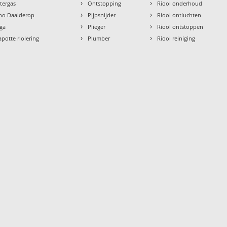
›
›
ntergas
Ontstopping
Riool onderhoud
›
›
tho Daalderop
Pijpsnijder
Riool ontluchten
›
›
aga
Plieger
Riool ontstoppen
›
›
apotte riolering
Plumber
Riool reiniging