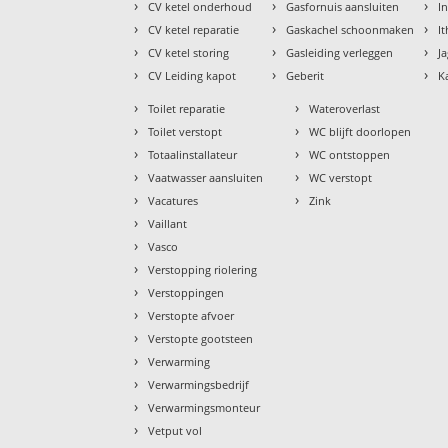
›
›
›
CV ketel onderhoud
Gasfornuis aansluiten
I
›
›
›
CV ketel reparatie
Gaskachel schoonmaken
I
›
›
›
CV ketel storing
Gasleiding verleggen
J
›
›
›
CV Leiding kapot
Geberit
K
›
›
Toilet reparatie
Wateroverlast
›
›
Toilet verstopt
WC blijft doorlopen
›
›
Totaalinstallateur
WC ontstoppen
›
›
Vaatwasser aansluiten
WC verstopt
›
›
Vacatures
Zink
›
Vaillant
›
Vasco
›
Verstopping riolering
›
Verstoppingen
›
Verstopte afvoer
›
Verstopte gootsteen
›
Verwarming
›
Verwarmingsbedrijf
›
Verwarmingsmonteur
›
Vetput vol