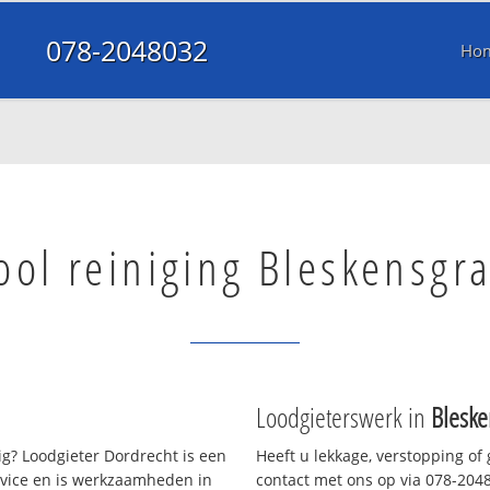
078-2048032
Ho
ool reiniging Bleskensgr
Loodgieterswerk in
Bleske
g? Loodgieter Dordrecht is een
Heeft u lekkage, verstopping of
rvice en is werkzaamheden in
contact met ons op via 078-20480