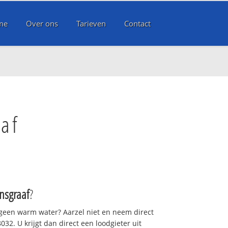
me
Over ons
Tarieven
Contact
aaf
nsgraaf
?
 geen warm water? Aarzel niet en neem direct
32. U krijgt dan direct een loodgieter uit