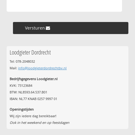
Versturen »
Loodgieter Dordrecht
Tel: 078-2048032
Mail:
info@loodgieterdordrechtbv.nl
Bedrijfsgegevens Loodgieter.nl
KVK: 73123684
BTW: NL8593.64.537.B01
IBAN: NL77 KNAB 0257 9997 01
Openingstijden
Wij zijn iedere dag bereikbaar!
Ook in het weekend en op feestdagen