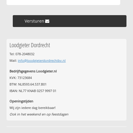
Versturen »
Loodgieter Dordrecht
Tel: 078-2048032
Mail:
info@loodgieterdordrechtbv.nl
Bedrijfsgegevens Loodgieter.nl
KVK: 73123684
BTW: NL8593.64.537.B01
IBAN: NL77 KNAB 0257 9997 01
Openingstijden
Wij zijn iedere dag bereikbaar!
Ook in het weekend en op feestdagen