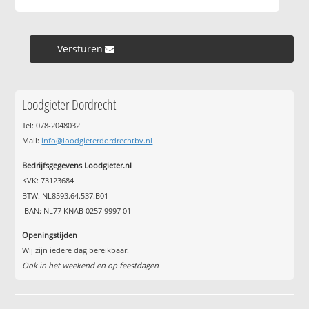
Versturen »
Loodgieter Dordrecht
Tel: 078-2048032
Mail:
info@loodgieterdordrechtbv.nl
Bedrijfsgegevens Loodgieter.nl
KVK: 73123684
BTW: NL8593.64.537.B01
IBAN: NL77 KNAB 0257 9997 01
Openingstijden
Wij zijn iedere dag bereikbaar!
Ook in het weekend en op feestdagen