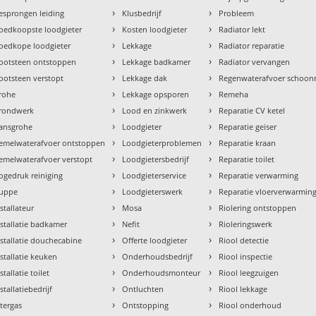
›
›
esprongen leiding
Klusbedrijf
Probleem
›
›
oedkoopste loodgieter
Kosten loodgieter
Radiator lekt
›
›
oedkope loodgieter
Lekkage
Radiator reparatie
›
›
ootsteen ontstoppen
Lekkage badkamer
Radiator vervangen
›
›
ootsteen verstopt
Lekkage dak
Regenwaterafvoer schoo
›
›
rohe
Lekkage opsporen
Remeha
›
›
rondwerk
Lood en zinkwerk
Reparatie CV ketel
›
›
ansgrohe
Loodgieter
Reparatie geiser
›
›
emelwaterafvoer ontstoppen
Loodgieterproblemen
Reparatie kraan
›
›
emelwaterafvoer verstopt
Loodgietersbedrijf
Reparatie toilet
›
›
ogedruk reiniging
Loodgieterservice
Reparatie verwarming
›
›
uppe
Loodgieterswerk
Reparatie vloerverwarmin
›
›
nstallateur
Mosa
Riolering ontstoppen
›
›
nstallatie badkamer
Nefit
Rioleringswerk
›
›
nstallatie douchecabine
Offerte loodgieter
Riool detectie
›
›
nstallatie keuken
Onderhoudsbedrijf
Riool inspectie
›
›
stallatie toilet
Onderhoudsmonteur
Riool leegzuigen
›
›
stallatiebedrijf
Ontluchten
Riool lekkage
›
›
ntergas
Ontstopping
Riool onderhoud