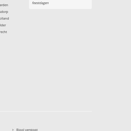
feestdagen
arden
sdorp
olland
lder
recht
›
Riool verstopt