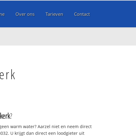
me
Over ons
Tarieven
Contact
erk
kerk
?
 geen warm water? Aarzel niet en neem direct
32. U krijgt dan direct een loodgieter uit