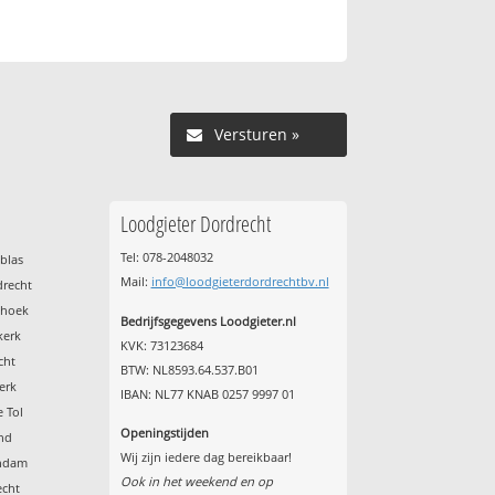
Versturen »
Loodgieter Dordrecht
Tel: 078-2048032
blas
Mail:
info@loodgieterdordrechtbv.nl
drecht
shoek
Bedrijfsgegevens Loodgieter.nl
kerk
KVK: 73123684
cht
BTW: NL8593.64.537.B01
erk
IBAN: NL77 KNAB 0257 9997 01
 Tol
Openingstijden
nd
Wij zijn iedere dag bereikbaar!
endam
Ook in het weekend en op
echt