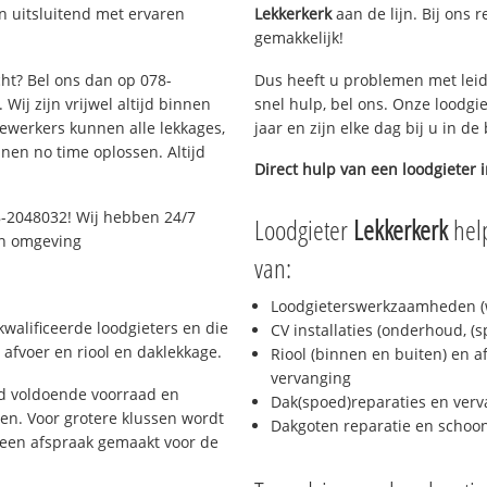
n uitsluitend met ervaren
Lekkerkerk
aan de lijn. Bij ons r
gemakkelijk!
cht? Bel ons dan op 078-
Dus heeft u problemen met leid
Wij zijn vrijwel altijd binnen
snel hulp, bel ons. Onze loodgi
ewerkers kunnen alle lekkages,
jaar en zijn elke dag bij u in d
en no time oplossen. Altijd
Direct hulp van een loodgieter 
8-2048032! Wij hebben 24/7
Loodgieter
Lekkerkerk
help
 en omgeving
van:
Loodgieterswerkzaamheden (w
walificeerde loodgieters en die
CV installaties (onderhoud, (
afvoer en riool en daklekkage.
Riool (binnen en buiten) en a
vervanging
jd voldoende voorraad en
Dak(spoed)reparaties en verv
n. Voor grotere klussen wordt
Dakgoten reparatie en scho
 een afspraak gemaakt voor de