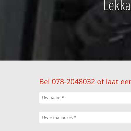
Lekka
Bel 078-2048032 of laat ee