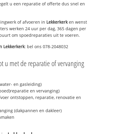
egelt u een reparatie of offerte dus snel en
ingwerk of afvoeren in
Lekkerkerk
en wenst
eters werken 24 uur per dag, 365 dagen per
e buurt om spoedreparaties uit te voeren.
in
Lekkerkerk
: bel ons 078-2048032
t u met de reparatie of vervanging
ater- en gasleiding)
spoed)reparatie en vervanging)
fvoer ontstoppen, reparatie, renovatie en
anging (dakpannen en dakleer)
onmaken