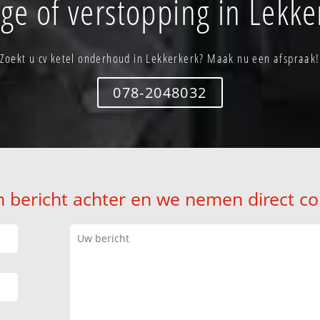
ge of verstopping in Lekke
Zoekt u cv ketel onderhoud in Lekkerkerk? Maak nu een afspraak!
078-2048032
n bericht achter en we nemen direct co