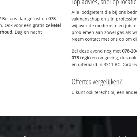
Top advies, snel op locati
Alle loodgieters die bij ons be
? Bel ons dan gerust op
078-
vakmanschap en zijn profession
n. Ook voor een gratis
cv ketel
wij over de modernste en juist
erhoud
. Dag en nacht
problemen aan zowel gas als wat
Neem contact met ons op om di
Bel deze avond nog met
078-20
078 regio
en omgeving, dus ook 
en uiteraard in 3311 BC Dordre
Offertes vergelijken?
U kunt ook terecht bij een and