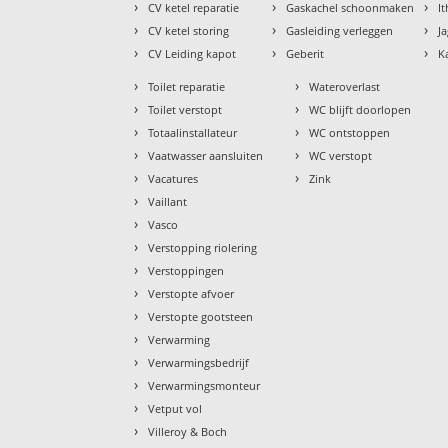
›
›
›
CV ketel reparatie
Gaskachel schoonmaken
I
›
›
›
CV ketel storing
Gasleiding verleggen
J
›
›
›
CV Leiding kapot
Geberit
K
›
›
Toilet reparatie
Wateroverlast
›
›
Toilet verstopt
WC blijft doorlopen
›
›
Totaalinstallateur
WC ontstoppen
›
›
Vaatwasser aansluiten
WC verstopt
›
›
Vacatures
Zink
›
Vaillant
›
Vasco
›
Verstopping riolering
›
Verstoppingen
›
Verstopte afvoer
›
Verstopte gootsteen
›
Verwarming
›
Verwarmingsbedrijf
›
Verwarmingsmonteur
›
Vetput vol
›
Villeroy & Boch