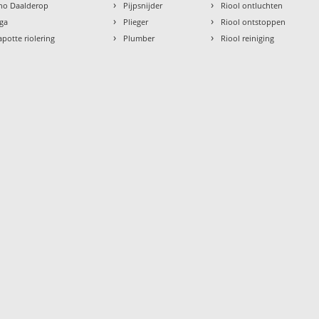
›
›
tho Daalderop
Pijpsnijder
Riool ontluchten
›
›
aga
Plieger
Riool ontstoppen
›
›
apotte riolering
Plumber
Riool reiniging