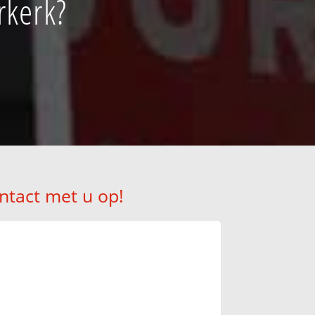
rkerk?
ntact met u op!