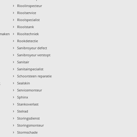
›
Rioolinspecteur
›
Rioolservice
›
Rioolspecialist
›
Rioolstank
›
nmaken
Riooltechniek
›
Rookdetectie
›
Sanibroyeur defect
›
Sanibroyeur verstopt
›
Sanitair
›
Sanitairspecialist
›
Schoorsteen reparatie
›
g
Sealskin
›
Servicemonteur
›
Sphinx
›
Stankoverlast
›
Stelrad
›
Storingsdienst
›
Storingsmonteur
›
Stormschade