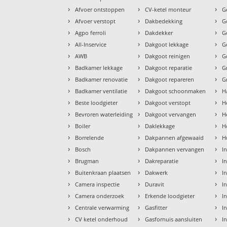
›
›
›
Afvoer ontstoppen
CV-ketel monteur
G
›
›
›
Afvoer verstopt
Dakbedekking
G
›
›
›
Agpo ferroli
Dakdekker
G
›
›
›
All-Inservice
Dakgoot lekkage
G
›
›
›
AWB
Dakgoot reinigen
G
›
›
›
Badkamer lekkage
Dakgoot reparatie
G
›
›
›
Badkamer renovatie
Dakgoot repareren
G
›
›
›
Badkamer ventilatie
Dakgoot schoonmaken
H
›
›
›
Beste loodgieter
Dakgoot verstopt
H
›
›
›
Bevroren waterleiding
Dakgoot vervangen
H
›
›
›
Boiler
Daklekkage
H
›
›
›
Borrelende
Dakpannen afgewaaid
H
›
›
›
Bosch
Dakpannen vervangen
I
›
›
›
Brugman
Dakreparatie
I
›
›
›
Buitenkraan plaatsen
Dakwerk
I
›
›
›
Camera inspectie
Duravit
I
›
›
›
Camera onderzoek
Erkende loodgieter
In
›
›
›
Centrale verwarming
Gasfitter
In
›
›
›
CV ketel onderhoud
Gasfornuis aansluiten
I