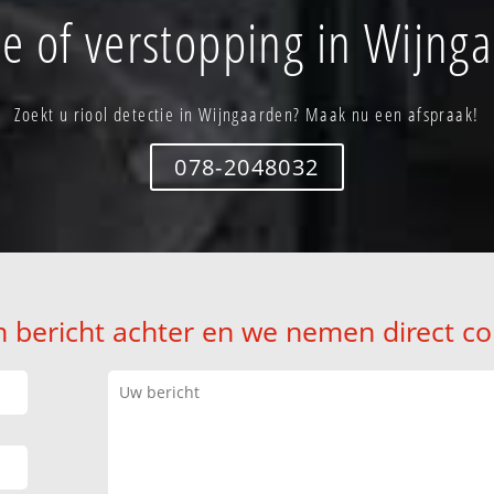
e of verstopping in Wijng
Zoekt u riool detectie in Wijngaarden? Maak nu een afspraak!
078-2048032
n bericht achter en we nemen direct co