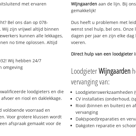
uitsluitend met ervaren
Wijngaarden
aan de lijn. Bij on
gemakkelijk!
cht? Bel ons dan op 078-
Dus heeft u problemen met leid
Wij zijn vrijwel altijd binnen
wenst snel hulp, bel ons. Onze 
ewerkers kunnen alle lekkages,
dagen per jaar en zijn elke dag 
en no time oplossen. Altijd
voeren.
Direct hulp van een loodgieter 
032! Wij hebben 24/7
 en omgeving
Loodgieter
Wijngaarden
he
vervanging van:
walificeerde loodgieters en die
Loodgieterswerkzaamheden (w
afvoer en riool en daklekkage.
CV installaties (onderhoud, (
Riool (binnen en buiten) en a
jd voldoende voorraad en
vervanging
n. Voor grotere klussen wordt
Dak(spoed)reparaties en verv
 een afspraak gemaakt voor de
Dakgoten reparatie en scho