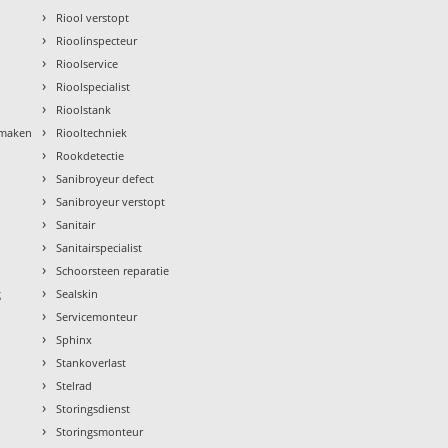
›
Riool verstopt
›
Rioolinspecteur
›
Rioolservice
›
Rioolspecialist
›
Rioolstank
›
nmaken
Riooltechniek
›
Rookdetectie
›
Sanibroyeur defect
›
Sanibroyeur verstopt
›
Sanitair
›
Sanitairspecialist
›
Schoorsteen reparatie
›
g
Sealskin
›
Servicemonteur
›
Sphinx
›
Stankoverlast
›
Stelrad
›
Storingsdienst
›
Storingsmonteur