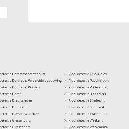
›
 detectie Dordrecht Sterrenburg
Riool detectie Oud-Alblas
›
 detectie Dordrecht Verspreide bebouwing
Riool detectie Papendrecht
›
detectie Dordrecht Wielwijk
Riool detectie Puttershoek
›
detectie Dordt
Riool detectie Ridderkerk
›
 detectie Drechtsteden
Riool detectie Sliedrecht
›
 detectie Drimmelen
Riool detectie Streefkerk
›
 detectie Giessen-Oudekerk
Riool detectie Tweede Tol
›
 detectie Giessenburg
Riool detectie Weekend
›
 detectie Giessendam
Riool detectie Werkendam