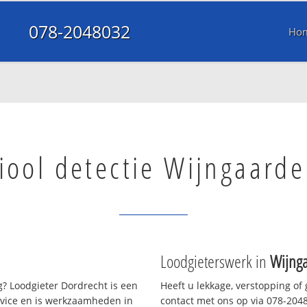
078-2048032
Ho
iool detectie Wijngaard
Loodgieterswerk in
Wijng
? Loodgieter Dordrecht is een
Heeft u lekkage, verstopping of
rvice en is werkzaamheden in
contact met ons op via 078-20480