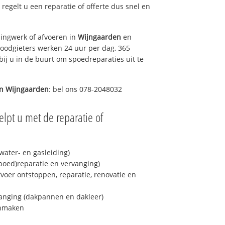
s regelt u een reparatie of offerte dus snel en
ingwerk of afvoeren in
Wijngaarden
en
loodgieters werken 24 uur per dag, 365
bij u in de buurt om spoedreparaties uit te
in
Wijngaarden
: bel ons 078-2048032
lpt u met de reparatie of
ater- en gasleiding)
spoed)reparatie en vervanging)
fvoer ontstoppen, reparatie, renovatie en
anging (dakpannen en dakleer)
onmaken