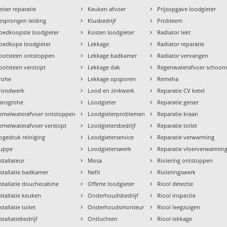
›
›
eiser reparatie
Keuken afvoer
Prijsopgave loodgieter
›
›
esprongen leiding
Klusbedrijf
Probleem
›
›
oedkoopste loodgieter
Kosten loodgieter
Radiator lekt
›
›
oedkope loodgieter
Lekkage
Radiator reparatie
›
›
ootsteen ontstoppen
Lekkage badkamer
Radiator vervangen
›
›
ootsteen verstopt
Lekkage dak
Regenwaterafvoer schoo
›
›
rohe
Lekkage opsporen
Remeha
›
›
rondwerk
Lood en zinkwerk
Reparatie CV ketel
›
›
ansgrohe
Loodgieter
Reparatie geiser
›
›
emelwaterafvoer ontstoppen
Loodgieterproblemen
Reparatie kraan
›
›
emelwaterafvoer verstopt
Loodgietersbedrijf
Reparatie toilet
›
›
ogedruk reiniging
Loodgieterservice
Reparatie verwarming
›
›
uppe
Loodgieterswerk
Reparatie vloerverwarmin
›
›
nstallateur
Mosa
Riolering ontstoppen
›
›
nstallatie badkamer
Nefit
Rioleringswerk
›
›
nstallatie douchecabine
Offerte loodgieter
Riool detectie
›
›
nstallatie keuken
Onderhoudsbedrijf
Riool inspectie
›
›
stallatie toilet
Onderhoudsmonteur
Riool leegzuigen
›
›
stallatiebedrijf
Ontluchten
Riool lekkage