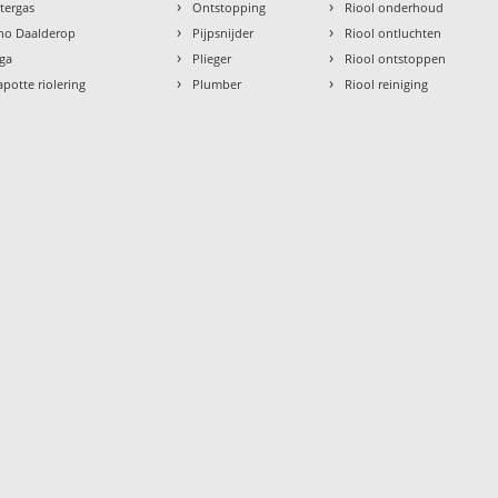
›
›
ntergas
Ontstopping
Riool onderhoud
›
›
tho Daalderop
Pijpsnijder
Riool ontluchten
›
›
aga
Plieger
Riool ontstoppen
›
›
apotte riolering
Plumber
Riool reiniging