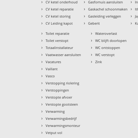
›
›
›
CV ketel onderhoud
Gasfornuis aansluiten
I
›
›
›
CV ketel reparatie
Gaskachel schoonmaken
I
›
›
›
CV ketel storing
Gasleiding verleggen
J
›
›
›
CV Leiding kapot
Geberit
K
›
›
Toilet reparatie
Wateroverlast
›
›
Toilet verstopt
WC blijft doorlopen
›
›
Totaalinstallateur
WC ontstoppen
›
›
Vaatwasser aansluiten
WC verstopt
›
›
Vacatures
Zink
›
Vaillant
›
Vasco
›
Verstopping riolering
›
Verstoppingen
›
Verstopte afvoer
›
Verstopte gootsteen
›
Verwarming
›
Verwarmingsbedrijf
›
Verwarmingsmonteur
›
Vetput vol