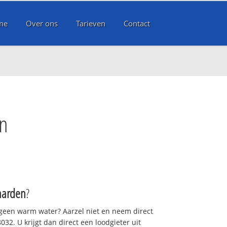
me
Over ons
Tarieven
Contact
en
aarden
?
 geen warm water? Aarzel niet en neem direct
32. U krijgt dan direct een loodgieter uit