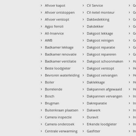
›
›
›
Afvoer kapot
CV Service
G
›
›
›
Afvoer ontstoppen
CV-ketel monteur
G
›
›
›
Afvoer verstopt
Dakbedekking
G
›
›
›
Agpo ferroli
Dakdekker
G
›
›
›
All-Inservice
Dakgoot lekkage
G
›
›
›
AWB
Dakgoot reinigen
G
›
›
›
Badkamer lekkage
Dakgoot reparatie
G
›
›
›
Badkamer renovatie
Dakgoot repareren
G
›
›
›
Badkamer ventilatie
Dakgoot schoonmaken
H
›
›
›
Beste loodgieter
Dakgoot verstopt
H
›
›
›
Bevroren waterleiding
Dakgoot vervangen
H
›
›
›
Boiler
Daklekkage
H
›
›
›
Borrelende
Dakpannen afgewaaid
H
›
›
›
Bosch
Dakpannen vervangen
I
›
›
›
Brugman
Dakreparatie
I
›
›
›
Buitenkraan plaatsen
Dakwerk
I
›
›
›
Camera inspectie
Duravit
I
›
›
›
Camera onderzoek
Erkende loodgieter
In
›
›
›
Centrale verwarming
Gasfitter
In