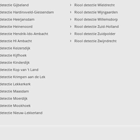
›
detectie Gijbeland
Riool detectie Wieldrecht
›
 detectie Hardinxveld-Giessendam
Riool detectie Wijngaarden
›
 detectie Heerjansdam
Riool detectie Willemsdorp
›
 detectie Heinenoord
Riool detectie Zuid-Holland
›
 detectie Hendrik-Ido-Ambacht
Riool detectie Zuidpolder
›
 detectie HI Ambacht
Riool detectie Zwijndrecht
detectie Keizersdijk
detectie Kijfhoek
detectie Kinderdijk
detectie Kop van 't Land
 detectie Krimpen aan de Lek
detectie Lekkerkerk
 detectie Maasdam
detectie Moerdijk
 detectie Mookhoek
 detectie Nieuw-Lekkerland