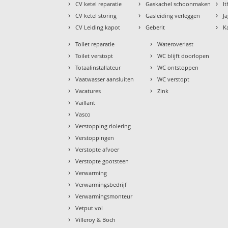
›
›
›
CV ketel reparatie
Gaskachel schoonmaken
I
›
›
›
CV ketel storing
Gasleiding verleggen
J
›
›
›
CV Leiding kapot
Geberit
K
›
›
Toilet reparatie
Wateroverlast
›
›
Toilet verstopt
WC blijft doorlopen
›
›
Totaalinstallateur
WC ontstoppen
›
›
Vaatwasser aansluiten
WC verstopt
›
›
Vacatures
Zink
›
Vaillant
›
Vasco
›
Verstopping riolering
›
Verstoppingen
›
Verstopte afvoer
›
Verstopte gootsteen
›
Verwarming
›
Verwarmingsbedrijf
›
Verwarmingsmonteur
›
Vetput vol
›
Villeroy & Boch