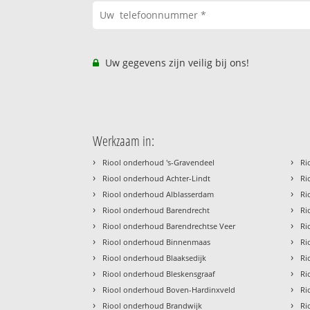
Uw gegevens zijn veilig bij ons!
Werkzaam in:
›
›
Riool onderhoud 's-Gravendeel
Ri
›
›
Riool onderhoud Achter-Lindt
Ri
›
›
Riool onderhoud Alblasserdam
Ri
›
›
Riool onderhoud Barendrecht
Ri
›
›
Riool onderhoud Barendrechtse Veer
Ri
›
›
Riool onderhoud Binnenmaas
Ri
›
›
Riool onderhoud Blaaksedijk
Ri
›
›
Riool onderhoud Bleskensgraaf
Ri
›
›
Riool onderhoud Boven-Hardinxveld
Ri
›
›
Riool onderhoud Brandwijk
Ri