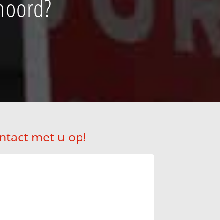
noord?
ntact met u op!