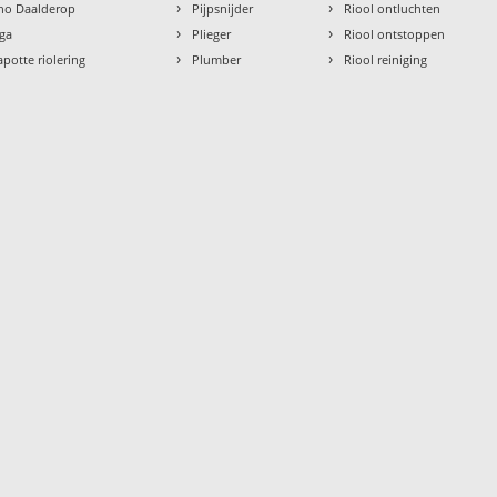
›
›
tho Daalderop
Pijpsnijder
Riool ontluchten
›
›
aga
Plieger
Riool ontstoppen
›
›
apotte riolering
Plumber
Riool reiniging