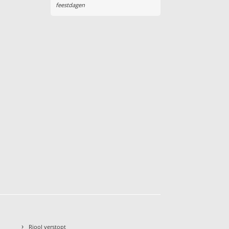
feestdagen
›
Riool verstopt