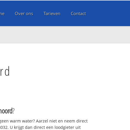
me
Over ons
Tarieven
Contact
rd
noord
?
 geen warm water? Aarzel niet en neem direct
32. U krijgt dan direct een loodgieter uit