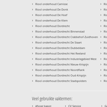
›
›
Riool onderhoud Carnisse
Ri
›
›
Riool onderhoud De Donk
Ri
›
›
Riool onderhoud De Hoef
Ri
›
›
Riool onderhoud De Klem
Ri
›
›
Riool onderhoud Dordrecht
Ri
›
›
Riool onderhoud Dordrecht Binnenstad
Ri
›
›
Riool onderhoud Dordrecht Crabbehof-Zuidhoven
Ri
›
›
Riool onderhoud Dordrecht De Staart
Ri
›
›
Riool onderhoud Dordrecht Dubbeldam
Ri
›
›
Riool onderhoud Dordrecht Het Reeland
Ri
›
›
Riool onderhoud Dordrecht Industriegebied West
Ri
›
›
Riool onderhoud Dordrecht Nieuw-Krispijn
Ri
›
›
Riool onderhoud Dordrecht Noordflank
Ri
›
›
Riool onderhoud Dordrecht Oud-Krispijn
Ri
›
›
Riool onderhoud Dordrecht Stadspolders
Ri
Veel gebruikte vaktermen:
›
›
›
Afvoer kapot
CV Service
G