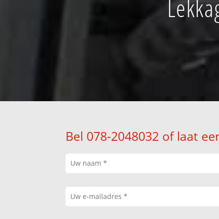
Lekka
Bel 078-2048032 of laat ee