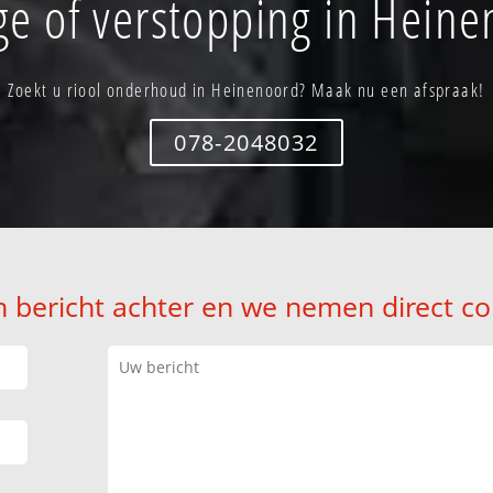
ge of verstopping in Heine
Zoekt u riool onderhoud in Heinenoord? Maak nu een afspraak!
078-2048032
n bericht achter en we nemen direct co