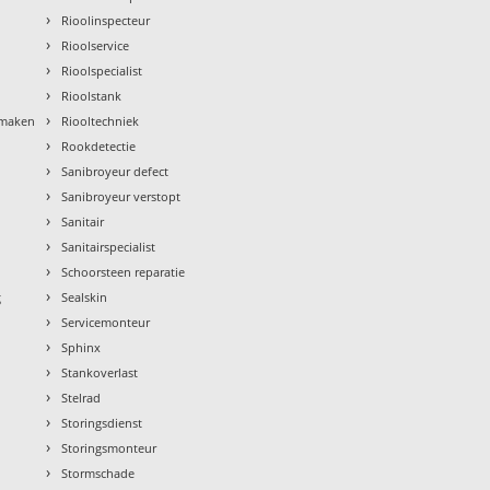
›
Rioolinspecteur
›
Rioolservice
›
Rioolspecialist
›
Rioolstank
›
nmaken
Riooltechniek
›
Rookdetectie
›
Sanibroyeur defect
›
Sanibroyeur verstopt
›
Sanitair
›
Sanitairspecialist
›
Schoorsteen reparatie
›
g
Sealskin
›
Servicemonteur
›
Sphinx
›
Stankoverlast
›
Stelrad
›
Storingsdienst
›
Storingsmonteur
›
Stormschade