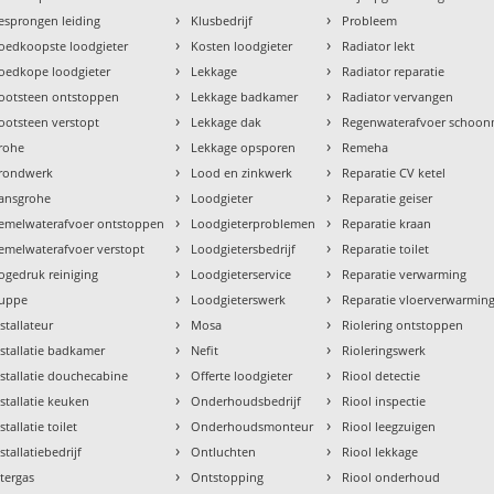
›
›
esprongen leiding
Klusbedrijf
Probleem
›
›
oedkoopste loodgieter
Kosten loodgieter
Radiator lekt
›
›
oedkope loodgieter
Lekkage
Radiator reparatie
›
›
ootsteen ontstoppen
Lekkage badkamer
Radiator vervangen
›
›
ootsteen verstopt
Lekkage dak
Regenwaterafvoer schoo
›
›
rohe
Lekkage opsporen
Remeha
›
›
rondwerk
Lood en zinkwerk
Reparatie CV ketel
›
›
ansgrohe
Loodgieter
Reparatie geiser
›
›
emelwaterafvoer ontstoppen
Loodgieterproblemen
Reparatie kraan
›
›
emelwaterafvoer verstopt
Loodgietersbedrijf
Reparatie toilet
›
›
ogedruk reiniging
Loodgieterservice
Reparatie verwarming
›
›
uppe
Loodgieterswerk
Reparatie vloerverwarmin
›
›
nstallateur
Mosa
Riolering ontstoppen
›
›
nstallatie badkamer
Nefit
Rioleringswerk
›
›
nstallatie douchecabine
Offerte loodgieter
Riool detectie
›
›
nstallatie keuken
Onderhoudsbedrijf
Riool inspectie
›
›
stallatie toilet
Onderhoudsmonteur
Riool leegzuigen
›
›
stallatiebedrijf
Ontluchten
Riool lekkage
›
›
ntergas
Ontstopping
Riool onderhoud