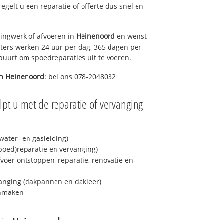
 regelt u een reparatie of offerte dus snel en
ingwerk of afvoeren in
Heinenoord
en wenst
eters werken 24 uur per dag, 365 dagen per
e buurt om spoedreparaties uit te voeren.
in
Heinenoord
: bel ons 078-2048032
pt u met de reparatie of vervanging
ater- en gasleiding)
spoed)reparatie en vervanging)
fvoer ontstoppen, reparatie, renovatie en
anging (dakpannen en dakleer)
onmaken