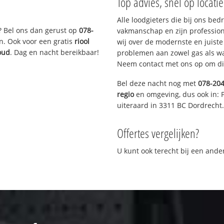
Top advies, snel op locati
Alle loodgieters die bij ons be
? Bel ons dan gerust op
078-
vakmanschap en zijn profession
n. Ook voor een gratis
riool
wij over de modernste en juist
oud
. Dag en nacht bereikbaar!
problemen aan zowel gas als wat
Neem contact met ons op om di
Bel deze nacht nog met
078-20
regio
en omgeving, dus ook in: 
uiteraard in 3311 BC Dordrecht.
Offertes vergelijken?
U kunt ook terecht bij een and