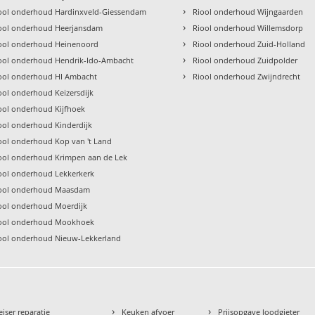
›
ool onderhoud Hardinxveld-Giessendam
Riool onderhoud Wijngaarden
›
ool onderhoud Heerjansdam
Riool onderhoud Willemsdorp
›
ool onderhoud Heinenoord
Riool onderhoud Zuid-Holland
›
ool onderhoud Hendrik-Ido-Ambacht
Riool onderhoud Zuidpolder
›
ool onderhoud HI Ambacht
Riool onderhoud Zwijndrecht
ool onderhoud Keizersdijk
ool onderhoud Kijfhoek
ool onderhoud Kinderdijk
ool onderhoud Kop van 't Land
ool onderhoud Krimpen aan de Lek
ool onderhoud Lekkerkerk
ool onderhoud Maasdam
ool onderhoud Moerdijk
ool onderhoud Mookhoek
ool onderhoud Nieuw-Lekkerland
›
›
eiser reparatie
Keuken afvoer
Prijsopgave loodgieter