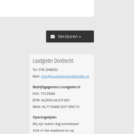
Versturen »
Loodgieter Dordrecht
Tel: 078-2048032
Mail:
info@loodgieterdordrechtbv.nl
Bedrijfsgegevens Loodgieter.nl
KVK: 73123684
BTW: NL8593.64.537.B01
IBAN: NL77 KNAB 0257 9997 01
Openingstijden
Wij zijn iedere dag bereikbaar!
Ook in het weekend en op