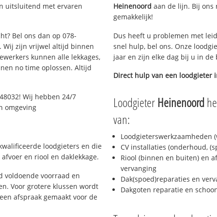
n uitsluitend met ervaren
Heinenoord
aan de lijn. Bij ons
gemakkelijk!
cht? Bel ons dan op 078-
Dus heeft u problemen met leid
Wij zijn vrijwel altijd binnen
snel hulp, bel ons. Onze loodgi
ewerkers kunnen alle lekkages,
jaar en zijn elke dag bij u in d
en no time oplossen. Altijd
Direct hulp van een loodgieter 
048032! Wij hebben 24/7
Loodgieter
Heinenoord
hel
 en omgeving
van:
Loodgieterswerkzaamheden (w
walificeerde loodgieters en die
CV installaties (onderhoud, (
afvoer en riool en daklekkage.
Riool (binnen en buiten) en a
vervanging
jd voldoende voorraad en
Dak(spoed)reparaties en verv
n. Voor grotere klussen wordt
Dakgoten reparatie en scho
 een afspraak gemaakt voor de