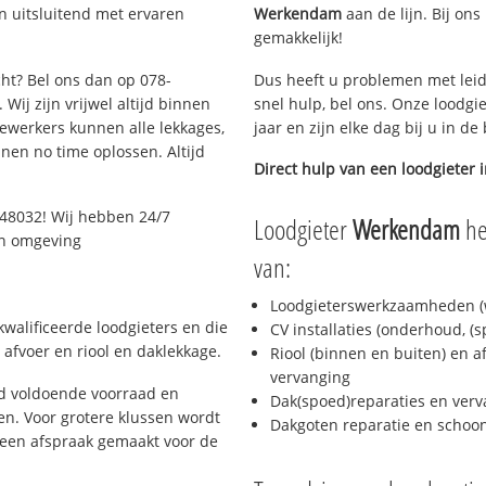
n uitsluitend met ervaren
Werkendam
aan de lijn. Bij ons
gemakkelijk!
cht? Bel ons dan op 078-
Dus heeft u problemen met leid
Wij zijn vrijwel altijd binnen
snel hulp, bel ons. Onze loodgi
ewerkers kunnen alle lekkages,
jaar en zijn elke dag bij u in d
en no time oplossen. Altijd
Direct hulp van een loodgieter 
048032! Wij hebben 24/7
Loodgieter
Werkendam
he
 en omgeving
van:
Loodgieterswerkzaamheden (w
walificeerde loodgieters en die
CV installaties (onderhoud, (
afvoer en riool en daklekkage.
Riool (binnen en buiten) en a
vervanging
jd voldoende voorraad en
Dak(spoed)reparaties en verv
n. Voor grotere klussen wordt
Dakgoten reparatie en scho
 een afspraak gemaakt voor de