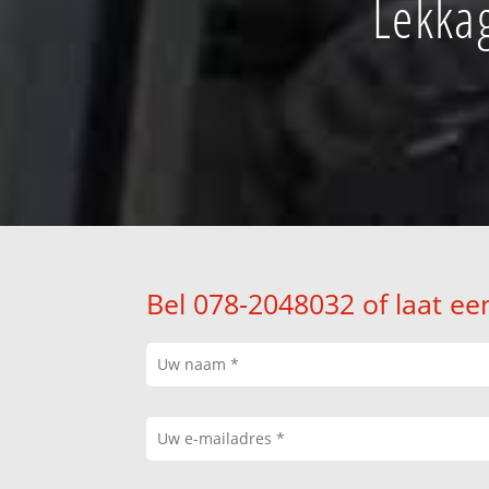
Lekka
Bel 078-2048032 of laat ee