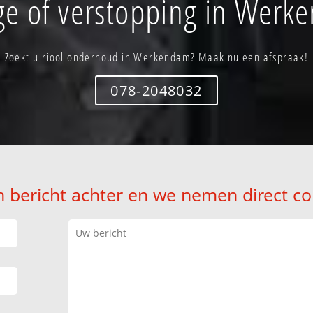
ge of verstopping in Werk
Zoekt u riool onderhoud in Werkendam? Maak nu een afspraak!
078-2048032
n bericht achter en we nemen direct co