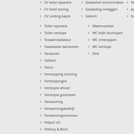
›
›
›
CV ketel reparatie
Gaskachel schoonmaken
I
›
›
›
CV ketel storing
Gasleiding verleggen
J
›
›
›
CV Leiding kapot
Geberit
K
›
›
Toilet reparatie
Wateroverlast
›
›
Toilet verstopt
WC blijft doorlopen
›
›
Totaalinstallateur
WC ontstoppen
›
›
Vaatwasser aansluiten
WC verstopt
›
›
Vacatures
Zink
›
Vaillant
›
Vasco
›
Verstopping riolering
›
Verstoppingen
›
Verstopte afvoer
›
Verstopte gootsteen
›
Verwarming
›
Verwarmingsbedrijf
›
Verwarmingsmonteur
›
Vetput vol
›
Villeroy & Boch