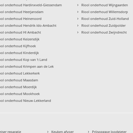
›
ool onderhoud Hardinxveld-Giessendam
Riool onderhoud Wijngaarden
›
ool onderhoud Heerjansdam
Riool onderhoud Willemsdorp
›
ool onderhoud Heinenoord
Riool onderhoud Zuid-Holland
›
ool onderhoud Hendrik-Ido-Ambacht
Riool onderhoud Zuidpolder
›
ool onderhoud HI Ambacht
Riool onderhoud Zwijndrecht
ool onderhoud Keizersdijk
ool onderhoud Kijfhoek
ool onderhoud Kinderdijk
ool onderhoud Kop van 't Land
ool onderhoud Krimpen aan de Lek
ool onderhoud Lekkerkerk
ool onderhoud Maasdam
ool onderhoud Moerdijk
ool onderhoud Mookhoek
ool onderhoud Nieuw-Lekkerland
›
›
eiser reparatie
Keuken afvoer
Prijsopgave loodgieter