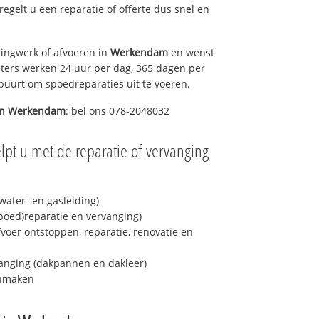
 regelt u een reparatie of offerte dus snel en
ingwerk of afvoeren in
Werkendam
en wenst
eters werken 24 uur per dag, 365 dagen per
e buurt om spoedreparaties uit te voeren.
in
Werkendam
: bel ons 078-2048032
lpt u met de reparatie of vervanging
ater- en gasleiding)
spoed)reparatie en vervanging)
fvoer ontstoppen, reparatie, renovatie en
anging (dakpannen en dakleer)
onmaken