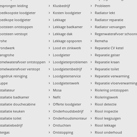
›
›
esprongen leiding
Klusbedrijf
Probleem
›
›
oedkoopste loodgieter
Kosten loodgieter
Radiator lekt
›
›
oedkope loodgieter
Lekkage
Radiator reparatie
›
›
ootsteen ontstoppen
Lekkage badkamer
Radiator vervangen
›
›
ootsteen verstopt
Lekkage dak
Regenwaterafvoer schoo
›
›
rohe
Lekkage opsporen
Remeha
›
›
rondwerk
Lood en zinkwerk
Reparatie CV ketel
›
›
ansgrohe
Loodgieter
Reparatie geiser
›
›
emelwaterafvoer ontstoppen
Loodgieterproblemen
Reparatie kraan
›
›
emelwaterafvoer verstopt
Loodgietersbedrijf
Reparatie toilet
›
›
ogedruk reiniging
Loodgieterservice
Reparatie verwarming
›
›
uppe
Loodgieterswerk
Reparatie vloerverwarmin
›
›
nstallateur
Mosa
Riolering ontstoppen
›
›
nstallatie badkamer
Nefit
Rioleringswerk
›
›
nstallatie douchecabine
Offerte loodgieter
Riool detectie
›
›
nstallatie keuken
Onderhoudsbedrijf
Riool inspectie
›
›
stallatie toilet
Onderhoudsmonteur
Riool leegzuigen
›
›
stallatiebedrijf
Ontluchten
Riool lekkage
›
›
ntergas
Ontstopping
Riool onderhoud