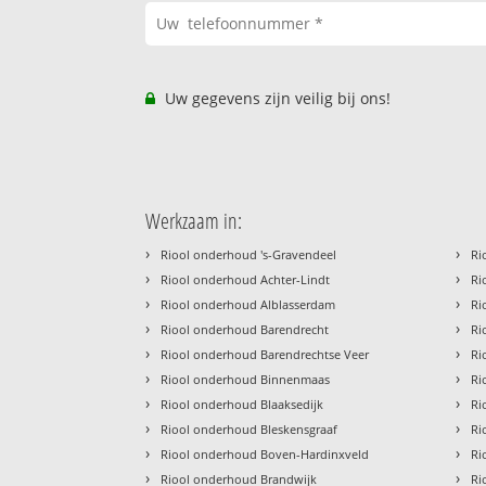
Uw gegevens zijn veilig bij ons!
Werkzaam in:
›
›
Riool onderhoud 's-Gravendeel
Ri
›
›
Riool onderhoud Achter-Lindt
Ri
›
›
Riool onderhoud Alblasserdam
Ri
›
›
Riool onderhoud Barendrecht
Ri
›
›
Riool onderhoud Barendrechtse Veer
Ri
›
›
Riool onderhoud Binnenmaas
Ri
›
›
Riool onderhoud Blaaksedijk
Ri
›
›
Riool onderhoud Bleskensgraaf
Ri
›
›
Riool onderhoud Boven-Hardinxveld
Ri
›
›
Riool onderhoud Brandwijk
Ri