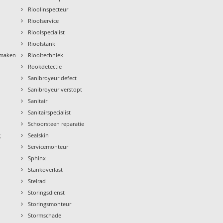
›
Rioolinspecteur
›
Rioolservice
›
Rioolspecialist
›
Rioolstank
›
nmaken
Riooltechniek
›
Rookdetectie
›
Sanibroyeur defect
›
Sanibroyeur verstopt
›
Sanitair
›
Sanitairspecialist
›
Schoorsteen reparatie
›
g
Sealskin
›
Servicemonteur
›
Sphinx
›
Stankoverlast
›
Stelrad
›
Storingsdienst
›
Storingsmonteur
›
Stormschade