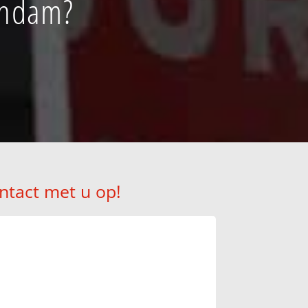
endam?
ntact met u op!