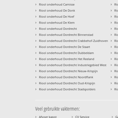
›
›
Riool onderhoud Carnisse
Ri
›
›
Riool onderhoud De Donk
Ri
›
›
Riool onderhoud De Hoef
Ri
›
›
Riool onderhoud De Klem
Ri
›
›
Riool onderhoud Dordrecht
Ri
›
›
Riool onderhoud Dordrecht Binnenstad
Ri
›
›
Riool onderhoud Dordrecht Crabbehof-Zuidhoven
Ri
›
›
Riool onderhoud Dordrecht De Staart
Ri
›
›
Riool onderhoud Dordrecht Dubbeldam
Ri
›
›
Riool onderhoud Dordrecht Het Reeland
Ri
›
›
Riool onderhoud Dordrecht Industriegebied West
Ri
›
›
Riool onderhoud Dordrecht Nieuw-Krispijn
Ri
›
›
Riool onderhoud Dordrecht Noordflank
Ri
›
›
Riool onderhoud Dordrecht Oud-Krispijn
Ri
›
›
Riool onderhoud Dordrecht Stadspolders
Ri
Veel gebruikte vaktermen:
›
›
›
Afvoer kapot
CV Service
G