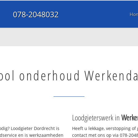
078-2048032
Ho
ool onderhoud Werkend
Loodgieterswerk in
Werk
dig? Loodgieter Dordrecht is
Heeft u lekkage, verstopping of
oedservice en is werkzaamheden
contact met ons op via 078-20480