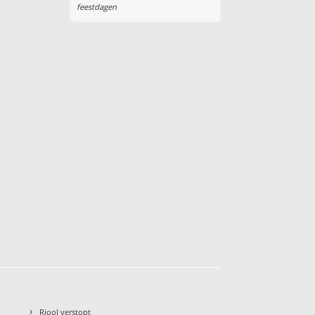
feestdagen
›
Riool verstopt