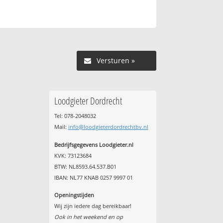
Versturen »
Loodgieter Dordrecht
Tel: 078-2048032
Mail:
info@loodgieterdordrechtbv.nl
Bedrijfsgegevens Loodgieter.nl
KVK: 73123684
BTW: NL8593.64.537.B01
IBAN: NL77 KNAB 0257 9997 01
Openingstijden
Wij zijn iedere dag bereikbaar!
Ook in het weekend en op