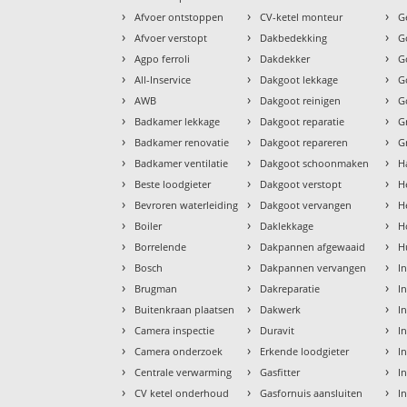
›
›
›
Afvoer ontstoppen
CV-ketel monteur
G
›
›
›
Afvoer verstopt
Dakbedekking
G
›
›
›
Agpo ferroli
Dakdekker
G
›
›
›
All-Inservice
Dakgoot lekkage
G
›
›
›
AWB
Dakgoot reinigen
G
›
›
›
Badkamer lekkage
Dakgoot reparatie
G
›
›
›
Badkamer renovatie
Dakgoot repareren
G
›
›
›
Badkamer ventilatie
Dakgoot schoonmaken
H
›
›
›
Beste loodgieter
Dakgoot verstopt
H
›
›
›
Bevroren waterleiding
Dakgoot vervangen
H
›
›
›
Boiler
Daklekkage
H
›
›
›
Borrelende
Dakpannen afgewaaid
H
›
›
›
Bosch
Dakpannen vervangen
I
›
›
›
Brugman
Dakreparatie
I
›
›
›
Buitenkraan plaatsen
Dakwerk
I
›
›
›
Camera inspectie
Duravit
I
›
›
›
Camera onderzoek
Erkende loodgieter
In
›
›
›
Centrale verwarming
Gasfitter
In
›
›
›
CV ketel onderhoud
Gasfornuis aansluiten
I