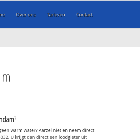
me
Over ons
Tarieven
Contact
am
endam
?
 geen warm water? Aarzel niet en neem direct
32. U krijgt dan direct een loodgieter uit