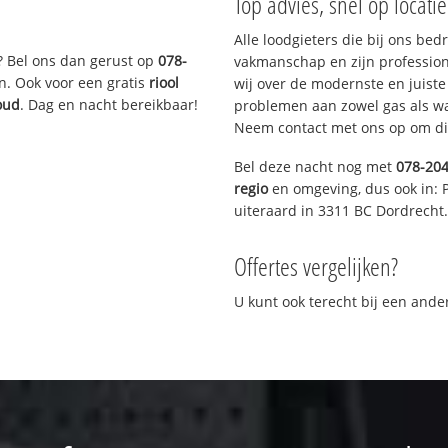
Top advies, snel op locati
Alle loodgieters die bij ons be
? Bel ons dan gerust op
078-
vakmanschap en zijn profession
n. Ook voor een gratis
riool
wij over de modernste en juist
oud
. Dag en nacht bereikbaar!
problemen aan zowel gas als wat
Neem contact met ons op om di
Bel deze nacht nog met
078-20
regio
en omgeving, dus ook in: 
uiteraard in 3311 BC Dordrecht.
Offertes vergelijken?
U kunt ook terecht bij een and