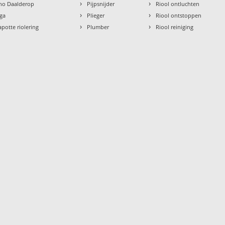
›
›
tho Daalderop
Pijpsnijder
Riool ontluchten
›
›
aga
Plieger
Riool ontstoppen
›
›
apotte riolering
Plumber
Riool reiniging