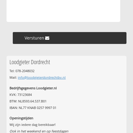
Versturen »
Loodgieter Dordrecht
Tel: 078-2048032
Mail:
info@loodgieterdordrechtbv.nl
Bedrijfsgegevens Loodgieter.nl
KVK: 73123684
BTW: NL8593.64.537.B01
IBAN: NL77 KNAB 0257 9997 01
Openingstijden
Wij zijn iedere dag bereikbaar!
Ook in het weekend en op feestdagen