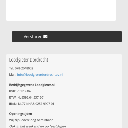
Versturen »
Loodgieter Dordrecht
Tel: 078-2048032
Mail:
info@loodgieterdordrechtbv.nl
Bedrijfsgegevens Loodgieter.nl
KVK: 73123684
BTW: NL8593.64.537.B01
IBAN: NL77 KNAB 0257 9997 01
Openingstijden
Wij zijn iedere dag bereikbaar!
Ook in het weekend en op feestdagen