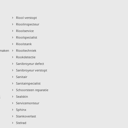
›
Riool verstopt
›
Rioolinspecteur
›
Rioolservice
›
Rioolspecialist
›
Rioolstank
›
nmaken
Riooltechniek
›
Rookdetectie
›
Sanibroyeur defect
›
Sanibroyeur verstopt
›
Sanitair
›
Sanitairspecialist
›
Schoorsteen reparatie
›
g
Sealskin
›
Servicemonteur
›
Sphinx
›
Stankoverlast
›
Stelrad