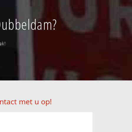
 Dubbeldam?
ak!
ntact met u op!