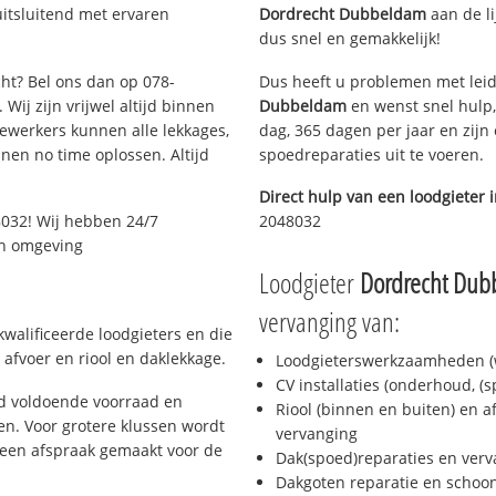
uitsluitend met ervaren
Dordrecht Dubbeldam
aan de li
dus snel en gemakkelijk!
cht? Bel ons dan op 078-
Dus heeft u problemen met leid
Wij zijn vrijwel altijd binnen
Dubbeldam
en wenst snel hulp,
ewerkers kunnen alle lekkages,
dag, 365 dagen per jaar en zijn 
en no time oplossen. Altijd
spoedreparaties uit te voeren.
Direct hulp van een loodgieter 
8032! Wij hebben 24/7
2048032
 en omgeving
Loodgieter
Dordrecht Du
vervanging van:
walificeerde loodgieters en die
afvoer en riool en daklekkage.
Loodgieterswerkzaamheden (w
CV installaties (onderhoud, (
jd voldoende voorraad en
Riool (binnen en buiten) en a
n. Voor grotere klussen wordt
vervanging
 een afspraak gemaakt voor de
Dak(spoed)reparaties en verv
Dakgoten reparatie en scho