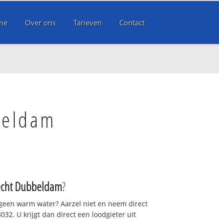
me
Over ons
Tarieven
Contact
beldam
echt Dubbeldam
?
 geen warm water? Aarzel niet en neem direct
32. U krijgt dan direct een loodgieter uit