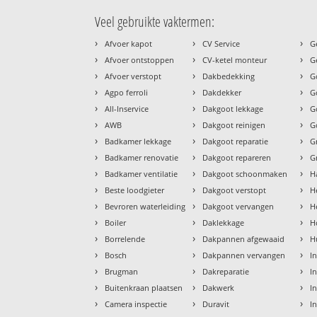
Veel gebruikte vaktermen:
›
›
›
Afvoer kapot
CV Service
G
›
›
›
Afvoer ontstoppen
CV-ketel monteur
G
›
›
›
Afvoer verstopt
Dakbedekking
G
›
›
›
Agpo ferroli
Dakdekker
G
›
›
›
All-Inservice
Dakgoot lekkage
G
›
›
›
AWB
Dakgoot reinigen
G
›
›
›
Badkamer lekkage
Dakgoot reparatie
G
›
›
›
Badkamer renovatie
Dakgoot repareren
G
›
›
›
Badkamer ventilatie
Dakgoot schoonmaken
H
›
›
›
Beste loodgieter
Dakgoot verstopt
H
›
›
›
Bevroren waterleiding
Dakgoot vervangen
H
›
›
›
Boiler
Daklekkage
H
›
›
›
Borrelende
Dakpannen afgewaaid
H
›
›
›
Bosch
Dakpannen vervangen
I
›
›
›
Brugman
Dakreparatie
I
›
›
›
Buitenkraan plaatsen
Dakwerk
I
›
›
›
Camera inspectie
Duravit
I