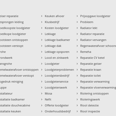
›
›
eiser reparatie
Keuken afvoer
Prijsopgave loodgieter
›
›
esprongen leiding
Klusbedrijf
Probleem
›
›
oedkoopste loodgieter
Kosten loodgieter
Radiator lekt
›
›
oedkope loodgieter
Lekkage
Radiator reparatie
›
›
ootsteen ontstoppen
Lekkage badkamer
Radiator vervangen
›
›
ootsteen verstopt
Lekkage dak
Regenwaterafvoer schoo
›
›
rohe
Lekkage opsporen
Remeha
›
›
rondwerk
Lood en zinkwerk
Reparatie CV ketel
›
›
ansgrohe
Loodgieter
Reparatie geiser
›
›
emelwaterafvoer ontstoppen
Loodgieterproblemen
Reparatie kraan
›
›
emelwaterafvoer verstopt
Loodgietersbedrijf
Reparatie toilet
›
›
ogedruk reiniging
Loodgieterservice
Reparatie verwarming
›
›
uppe
Loodgieterswerk
Reparatie vloerverwarmin
›
›
nstallateur
Mosa
Riolering ontstoppen
›
›
nstallatie badkamer
Nefit
Rioleringswerk
›
›
nstallatie douchecabine
Offerte loodgieter
Riool detectie
›
›
nstallatie keuken
Onderhoudsbedrijf
Riool inspectie