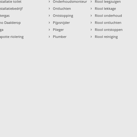
›
›
stallatie toilet
Onderhoudsmonteur
Riool leegzuigen
›
›
stallatiebedrijf
Ontluchten
Riool lekkage
›
›
ntergas
Ontstopping
Riool onderhoud
›
›
tho Daalderop
Pijpsnijder
Riool ontluchten
›
›
aga
Plieger
Riool ontstoppen
›
›
apotte riolering
Plumber
Riool reiniging