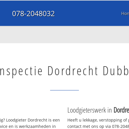
078-2048032
Ho
inspectie Dordrecht Dub
Loodgieterswerk in
Dordr
g? Loodgieter Dordrecht is een
Heeft u lekkage, verstopping of
rvice en is werkzaamheden in
contact met ons op via 078-20480