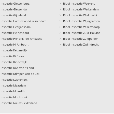
›
 inspectie Giessenburg
Riool inspectie Weekend
›
l inspectie Giessendam
Riool inspectie Werkendam
›
 inspectie Gijbeland
Riool inspectie Wieldrecht
›
l inspectie Hardinxveld-Giessendam
Riool inspectie Wijngaarden
›
l inspectie Heerjansdam
Riool inspectie Willemsdorp
›
l inspectie Heinenoord
Riool inspectie Zuid-Holland
›
l inspectie Hendrik-Ido-Ambacht
Riool inspectie Zuidpolder
›
l inspectie HI Ambacht
Riool inspectie Zwijndrecht
 inspectie Keizersdijk
 inspectie Kijfhoek
 inspectie Kinderdijk
 inspectie Kop van 't Land
l inspectie Krimpen aan de Lek
 inspectie Lekkerkerk
l inspectie Maasdam
 inspectie Moerdijk
l inspectie Mookhoek
l inspectie Nieuw-Lekkerland