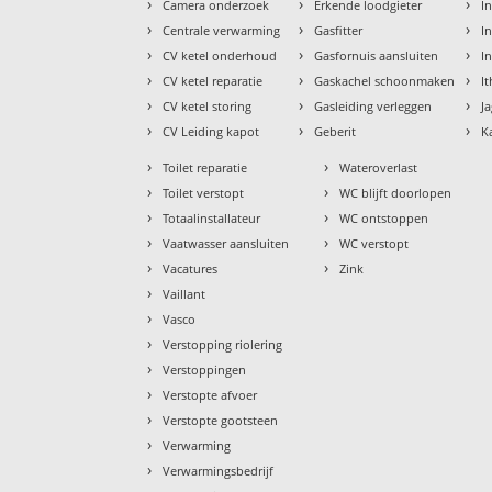
›
›
›
Camera onderzoek
Erkende loodgieter
In
›
›
›
Centrale verwarming
Gasfitter
In
›
›
›
CV ketel onderhoud
Gasfornuis aansluiten
I
›
›
›
CV ketel reparatie
Gaskachel schoonmaken
I
›
›
›
CV ketel storing
Gasleiding verleggen
J
›
›
›
CV Leiding kapot
Geberit
K
›
›
Toilet reparatie
Wateroverlast
›
›
Toilet verstopt
WC blijft doorlopen
›
›
Totaalinstallateur
WC ontstoppen
›
›
Vaatwasser aansluiten
WC verstopt
›
›
Vacatures
Zink
›
Vaillant
›
Vasco
›
Verstopping riolering
›
Verstoppingen
›
Verstopte afvoer
›
Verstopte gootsteen
›
Verwarming
›
Verwarmingsbedrijf