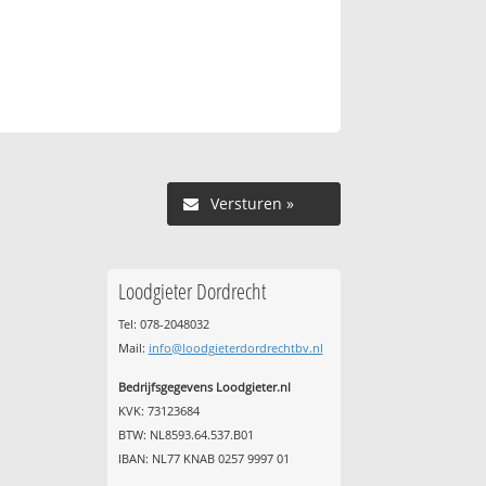
Versturen »
Loodgieter Dordrecht
Tel: 078-2048032
Mail:
info@loodgieterdordrechtbv.nl
Bedrijfsgegevens Loodgieter.nl
KVK: 73123684
BTW: NL8593.64.537.B01
IBAN: NL77 KNAB 0257 9997 01