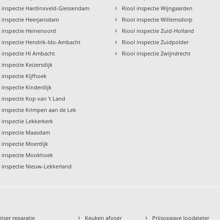
›
l inspectie Hardinxveld-Giessendam
Riool inspectie Wijngaarden
›
l inspectie Heerjansdam
Riool inspectie Willemsdorp
›
l inspectie Heinenoord
Riool inspectie Zuid-Holland
›
l inspectie Hendrik-Ido-Ambacht
Riool inspectie Zuidpolder
›
l inspectie HI Ambacht
Riool inspectie Zwijndrecht
 inspectie Keizersdijk
 inspectie Kijfhoek
 inspectie Kinderdijk
 inspectie Kop van 't Land
l inspectie Krimpen aan de Lek
 inspectie Lekkerkerk
l inspectie Maasdam
 inspectie Moerdijk
l inspectie Mookhoek
l inspectie Nieuw-Lekkerland
›
›
eiser reparatie
Keuken afvoer
Prijsopgave loodgieter