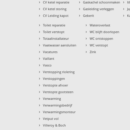
›
›
›
CV ketel reparatie
Gaskachel schoonmaken
I
›
›
›
CV ketel storing
Gasleiding verleggen
J
›
›
›
CV Leiding kapot
Geberit
K
›
›
Toilet reparatie
Wateroverlast
›
›
Toilet verstopt
WC blijft doorlopen
›
›
Totaalinstallateur
WC ontstoppen
›
›
Vaatwasser aansluiten
WC verstopt
›
›
Vacatures
Zink
›
Vaillant
›
Vasco
›
Verstopping riolering
›
Verstoppingen
›
Verstopte afvoer
›
Verstopte gootsteen
›
Verwarming
›
Verwarmingsbedrijf
›
Verwarmingsmonteur
›
Vetput vol
›
Villeroy & Boch