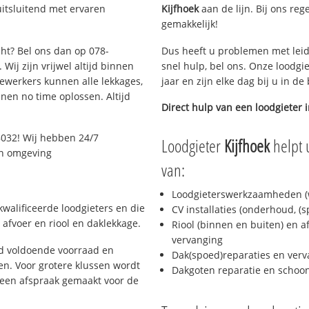
uitsluitend met ervaren
Kijfhoek
aan de lijn. Bij ons reg
gemakkelijk!
cht? Bel ons dan op 078-
Dus heeft u problemen met leid
Wij zijn vrijwel altijd binnen
snel hulp, bel ons. Onze loodgi
ewerkers kunnen alle lekkages,
jaar en zijn elke dag bij u in d
en no time oplossen. Altijd
Direct hulp van een loodgieter 
8032! Wij hebben 24/7
Loodgieter
Kijfhoek
helpt 
 en omgeving
van:
Loodgieterswerkzaamheden (w
walificeerde loodgieters en die
CV installaties (onderhoud, (
afvoer en riool en daklekkage.
Riool (binnen en buiten) en a
vervanging
jd voldoende voorraad en
Dak(spoed)reparaties en verv
n. Voor grotere klussen wordt
Dakgoten reparatie en scho
 een afspraak gemaakt voor de