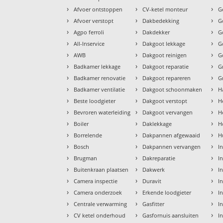
›
›
›
Afvoer ontstoppen
CV-ketel monteur
G
›
›
›
Afvoer verstopt
Dakbedekking
G
›
›
›
Agpo ferroli
Dakdekker
G
›
›
›
All-Inservice
Dakgoot lekkage
G
›
›
›
AWB
Dakgoot reinigen
G
›
›
›
Badkamer lekkage
Dakgoot reparatie
G
›
›
›
Badkamer renovatie
Dakgoot repareren
G
›
›
›
Badkamer ventilatie
Dakgoot schoonmaken
H
›
›
›
Beste loodgieter
Dakgoot verstopt
H
›
›
›
Bevroren waterleiding
Dakgoot vervangen
H
›
›
›
Boiler
Daklekkage
H
›
›
›
Borrelende
Dakpannen afgewaaid
H
›
›
›
Bosch
Dakpannen vervangen
I
›
›
›
Brugman
Dakreparatie
I
›
›
›
Buitenkraan plaatsen
Dakwerk
I
›
›
›
Camera inspectie
Duravit
I
›
›
›
Camera onderzoek
Erkende loodgieter
In
›
›
›
Centrale verwarming
Gasfitter
In
›
›
›
CV ketel onderhoud
Gasfornuis aansluiten
I