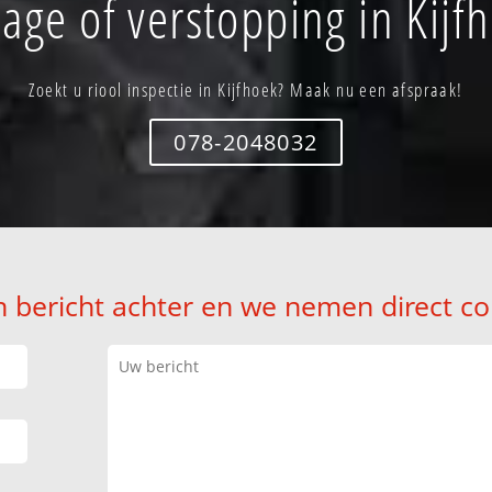
age of verstopping in Kijf
Zoekt u riool inspectie in Kijfhoek? Maak nu een afspraak!
078-2048032
n bericht achter en we nemen direct co