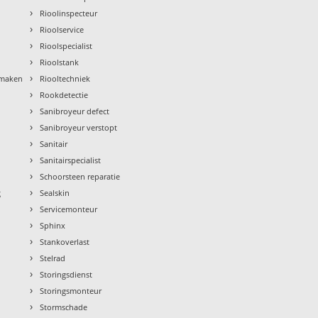
›
Rioolinspecteur
›
Rioolservice
›
Rioolspecialist
›
Rioolstank
›
nmaken
Riooltechniek
›
Rookdetectie
›
Sanibroyeur defect
›
Sanibroyeur verstopt
›
Sanitair
›
Sanitairspecialist
›
Schoorsteen reparatie
›
g
Sealskin
›
Servicemonteur
›
Sphinx
›
Stankoverlast
›
Stelrad
›
Storingsdienst
›
Storingsmonteur
›
Stormschade