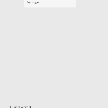
feestdagen
›
Riool verstopt