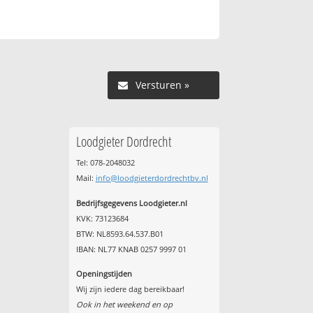
Versturen »
Loodgieter Dordrecht
Tel: 078-2048032
Mail:
info@loodgieterdordrechtbv.nl
Bedrijfsgegevens Loodgieter.nl
KVK: 73123684
BTW: NL8593.64.537.B01
IBAN: NL77 KNAB 0257 9997 01
Openingstijden
Wij zijn iedere dag bereikbaar!
Ook in het weekend en op