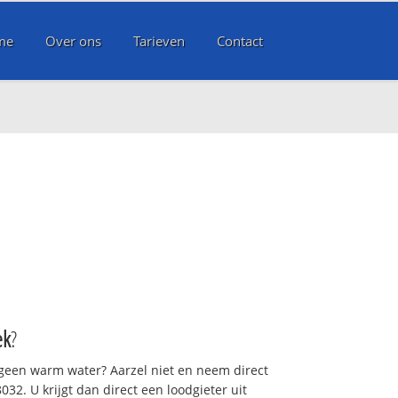
me
Over ons
Tarieven
Contact
ek
?
 geen warm water? Aarzel niet en neem direct
32. U krijgt dan direct een loodgieter uit