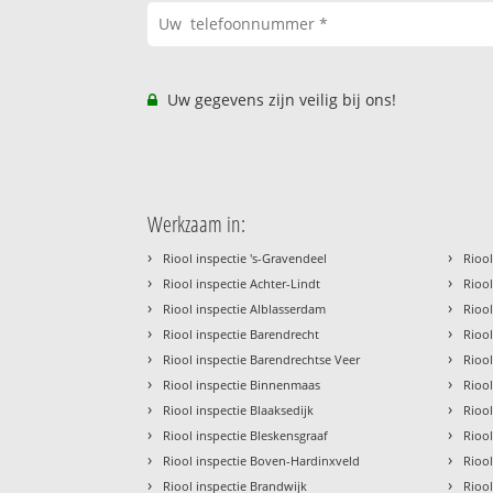
Uw gegevens zijn veilig bij ons!
Werkzaam in:
›
›
Riool inspectie 's-Gravendeel
Riool
›
›
Riool inspectie Achter-Lindt
Rioo
›
›
Riool inspectie Alblasserdam
Riool
›
›
Riool inspectie Barendrecht
Riool
›
›
Riool inspectie Barendrechtse Veer
Riool
›
›
Riool inspectie Binnenmaas
Rioo
›
›
Riool inspectie Blaaksedijk
Rioo
›
›
Riool inspectie Bleskensgraaf
Riool
›
›
Riool inspectie Boven-Hardinxveld
Rioo
›
›
Riool inspectie Brandwijk
Riool