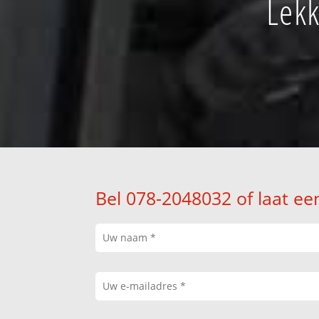
Lekk
Bel 078-2048032 of laat ee