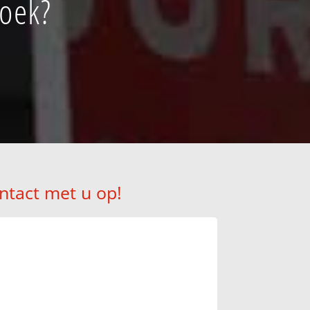
hoek?
ntact met u op!