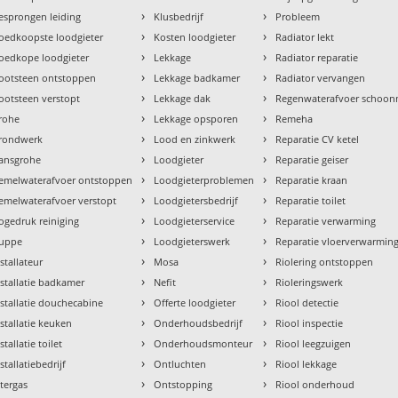
›
›
esprongen leiding
Klusbedrijf
Probleem
›
›
oedkoopste loodgieter
Kosten loodgieter
Radiator lekt
›
›
oedkope loodgieter
Lekkage
Radiator reparatie
›
›
ootsteen ontstoppen
Lekkage badkamer
Radiator vervangen
›
›
ootsteen verstopt
Lekkage dak
Regenwaterafvoer schoo
›
›
rohe
Lekkage opsporen
Remeha
›
›
rondwerk
Lood en zinkwerk
Reparatie CV ketel
›
›
ansgrohe
Loodgieter
Reparatie geiser
›
›
emelwaterafvoer ontstoppen
Loodgieterproblemen
Reparatie kraan
›
›
emelwaterafvoer verstopt
Loodgietersbedrijf
Reparatie toilet
›
›
ogedruk reiniging
Loodgieterservice
Reparatie verwarming
›
›
uppe
Loodgieterswerk
Reparatie vloerverwarmin
›
›
nstallateur
Mosa
Riolering ontstoppen
›
›
nstallatie badkamer
Nefit
Rioleringswerk
›
›
nstallatie douchecabine
Offerte loodgieter
Riool detectie
›
›
nstallatie keuken
Onderhoudsbedrijf
Riool inspectie
›
›
stallatie toilet
Onderhoudsmonteur
Riool leegzuigen
›
›
stallatiebedrijf
Ontluchten
Riool lekkage
›
›
ntergas
Ontstopping
Riool onderhoud