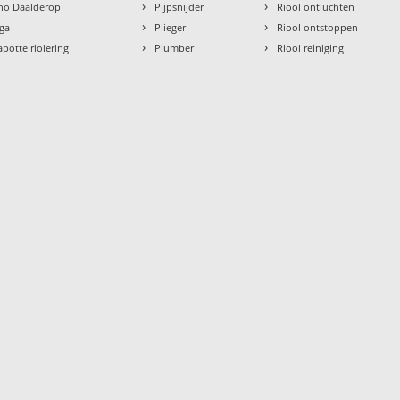
›
›
tho Daalderop
Pijpsnijder
Riool ontluchten
›
›
aga
Plieger
Riool ontstoppen
›
›
apotte riolering
Plumber
Riool reiniging