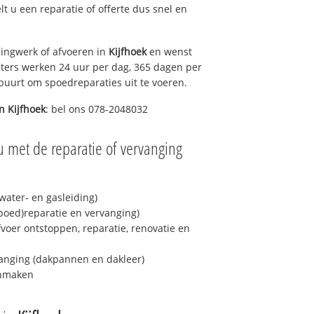
elt u een reparatie of offerte dus snel en
ingwerk of afvoeren in
Kijfhoek
en wenst
eters werken 24 uur per dag, 365 dagen per
e buurt om spoedreparaties uit te voeren.
in
Kijfhoek
: bel ons 078-2048032
u met de reparatie of vervanging
ater- en gasleiding)
spoed)reparatie en vervanging)
fvoer ontstoppen, reparatie, renovatie en
anging (dakpannen en dakleer)
onmaken